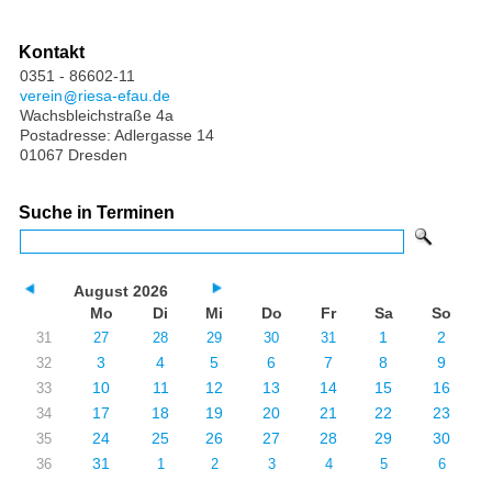
Kontakt
0351 - 86602-11
verein
riesa-efau.de
Wachsbleichstraße 4a
Postadresse: Adlergasse 14
01067 Dresden
Suche in Terminen
August 2026
Mo
Di
Mi
Do
Fr
Sa
So
1
2
31
27
28
29
30
31
3
4
5
6
7
8
9
32
10
11
12
13
14
15
16
33
17
18
19
20
21
22
23
34
24
25
26
27
28
29
30
35
31
36
1
2
3
4
5
6