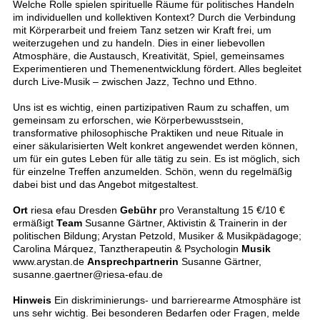
Welche Rolle spielen spirituelle Räume für politisches Handeln
im individuellen und kollektiven Kontext? Durch die Verbindung
mit Körperarbeit und freiem Tanz setzen wir Kraft frei, um
weiterzugehen und zu handeln. Dies in einer liebevollen
Atmosphäre, die Austausch, Kreativität, Spiel, gemeinsames
Experimentieren und Themenentwicklung fördert. Alles begleitet
durch Live-Musik – zwischen Jazz, Techno und Ethno.
Uns ist es wichtig, einen partizipativen Raum zu schaffen, um
gemeinsam zu erforschen, wie Körperbewusstsein,
transformative philosophische Praktiken und neue Rituale in
einer säkularisierten Welt konkret angewendet werden können,
um für ein gutes Leben für alle tätig zu sein. Es ist möglich, sich
für einzelne Treffen anzumelden. Schön, wenn du regelmäßig
dabei bist und das Angebot mitgestaltest.
Ort
riesa efau Dresden
Gebühr
pro Veranstaltung 15 €/10 €
ermäßigt
Team
Susanne Gärtner, Aktivistin & Trainerin in der
politischen Bildung; Arystan Petzold, Musiker & Musikpädagoge;
Carolina Márquez, Tanztherapeutin & Psychologin
Musik
www.arystan.de
Ansprechpartnerin
Susanne Gärtner,
susanne.gaertner@riesa-efau.de
Hinweis
Ein diskriminierungs- und barrierearme Atmosphäre ist
uns sehr wichtig. Bei besonderen Bedarfen oder Fragen, melde