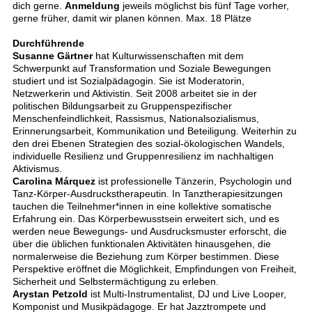
dich gerne.
Anmeldung
jeweils möglichst bis fünf Tage vorher,
gerne früher, damit wir planen können. Max. 18 Plätze
Durchführende
Susanne Gärtner
hat Kulturwissenschaften mit dem
Schwerpunkt auf Transformation und Soziale Bewegungen
studiert und ist Sozialpädagogin. Sie ist Moderatorin,
Netzwerkerin und Aktivistin. Seit 2008 arbeitet sie in der
politischen Bildungsarbeit zu Gruppenspezifischer
Menschenfeindlichkeit, Rassismus, Nationalsozialismus,
Erinnerungsarbeit, Kommunikation und Beteiligung. Weiterhin zu
den drei Ebenen Strategien des sozial-ökologischen Wandels,
individuelle Resilienz und Gruppenresilienz im nachhaltigen
Aktivismus.
Carolina Márquez
ist professionelle Tänzerin, Psychologin und
Tanz-Körper-Ausdruckstherapeutin. In Tanztherapiesitzungen
tauchen die Teilnehmer*innen in eine kollektive somatische
Erfahrung ein. Das Körperbewusstsein erweitert sich, und es
werden neue Bewegungs- und Ausdrucksmuster erforscht, die
über die üblichen funktionalen Aktivitäten hinausgehen, die
normalerweise die Beziehung zum Körper bestimmen. Diese
Perspektive eröffnet die Möglichkeit, Empfindungen von Freiheit,
Sicherheit und Selbstermächtigung zu erleben.
Arystan Petzold
ist Multi-Instrumentalist, DJ und Live Looper,
Komponist und Musikpädagoge. Er hat Jazztrompete und