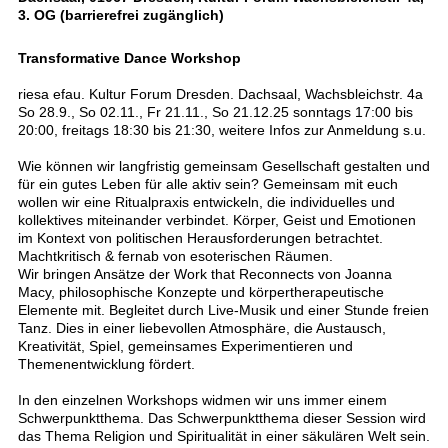
3. OG (barrierefrei zugänglich)
Transformative Dance Workshop
riesa efau. Kultur Forum Dresden. Dachsaal, Wachsbleichstr. 4a
So 28.9., So 02.11., Fr 21.11., So 21.12.25 sonntags 17:00 bis
20:00, freitags 18:30 bis 21:30, weitere Infos zur Anmeldung s.u.
Wie können wir langfristig gemeinsam Gesellschaft gestalten und
für ein gutes Leben für alle aktiv sein? Gemeinsam mit euch
wollen wir eine Ritualpraxis entwickeln, die individuelles und
kollektives miteinander verbindet. Körper, Geist und Emotionen
im Kontext von politischen Herausforderungen betrachtet.
Machtkritisch & fernab von esoterischen Räumen.
Wir bringen Ansätze der Work that Reconnects von Joanna
Macy, philosophische Konzepte und körpertherapeutische
Elemente mit. Begleitet durch Live-Musik und einer Stunde freien
Tanz. Dies in einer liebevollen Atmosphäre, die Austausch,
Kreativität, Spiel, gemeinsames Experimentieren und
Themenentwicklung fördert.
In den einzelnen Workshops widmen wir uns immer einem
Schwerpunktthema. Das Schwerpunktthema dieser Session wird
das Thema Religion und Spiritualität in einer säkulären Welt sein.