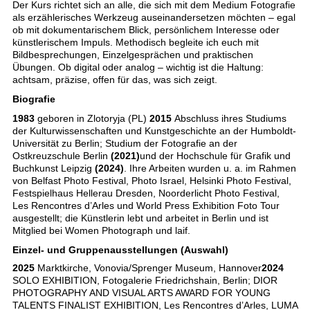
Der Kurs richtet sich an alle, die sich mit dem Medium Fotografie
als erzählerisches Werkzeug auseinandersetzen möchten – egal
ob mit dokumentarischem Blick, persönlichem Interesse oder
künstlerischem Impuls. Methodisch begleite ich euch mit
Bildbesprechungen, Einzelgesprächen und praktischen
Übungen. Ob digital oder analog – wichtig ist die Haltung:
achtsam, präzise, offen für das, was sich zeigt.
Biografie
1983
geboren in Zlotoryja (PL)
2015
Abschluss ihres Studiums
der Kulturwissenschaften und Kunstgeschichte an der Humboldt-
Universität zu Berlin; Studium der Fotografie an der
Ostkreuzschule Berlin
(2021)
und der Hochschule für Grafik und
Buchkunst Leipzig
(2024)
. Ihre Arbeiten wurden u. a. im Rahmen
von Belfast Photo Festival, Photo Israel, Helsinki Photo Festival,
Festspielhaus Hellerau Dresden, Noorderlicht Photo Festival,
Les Rencontres d’Arles und World Press Exhibition Foto Tour
ausgestellt; die Künstlerin lebt und arbeitet in Berlin und ist
Mitglied bei Women Photograph und laif.
Einzel- und Gruppenausstellungen (Auswahl)
2025
Marktkirche, Vonovia/Sprenger Museum, Hannover
2024
SOLO EXHIBITION, Fotogalerie Friedrichshain, Berlin; DIOR
PHOTOGRAPHY AND VISUAL ARTS AWARD FOR YOUNG
TALENTS FINALIST EXHIBITION, Les Rencontres d’Arles, LUMA