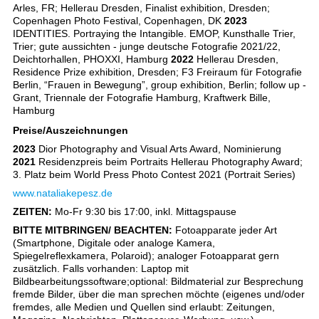
Arles, FR; Hellerau Dresden, Finalist exhibition, Dresden;
Copenhagen Photo Festival, Copenhagen, DK
2023
IDENTITIES. Portraying the Intangible. EMOP, Kunsthalle Trier,
Trier; gute aussichten - junge deutsche Fotografie 2021/22,
Deichtorhallen, PHOXXI, Hamburg
2022
Hellerau Dresden,
Residence Prize exhibition, Dresden; F3 Freiraum für Fotografie
Berlin, “Frauen in Bewegung”, group exhibition, Berlin; follow up -
Grant, Triennale der Fotografie Hamburg, Kraftwerk Bille,
Hamburg
Preise/Auszeichnungen
2023
Dior Photography and Visual Arts Award, Nominierung
2021
Residenzpreis beim Portraits Hellerau Photography Award;
3. Platz beim World Press Photo Contest 2021 (Portrait Series)
www.nataliakepesz.de
ZEITEN:
Mo-Fr 9:30 bis 17:00, inkl. Mittagspause
BITTE MITBRINGEN/ BEACHTEN:
Fotoapparate jeder Art
(Smartphone, Digitale oder analoge Kamera,
Spiegelreflexkamera, Polaroid); analoger Fotoapparat gern
zusätzlich. Falls vorhanden: Laptop mit
Bildbearbeitungssoftware;optional: Bildmaterial zur Besprechung
fremde Bilder, über die man sprechen möchte (eigenes und/oder
fremdes, alle Medien und Quellen sind erlaubt: Zeitungen,