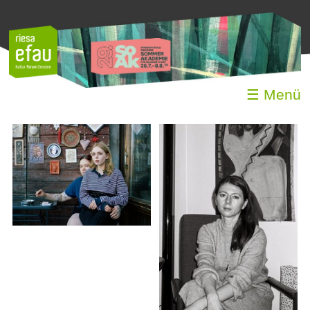
☰ Menü