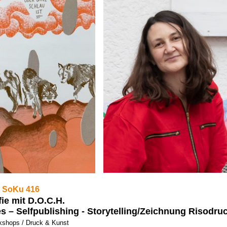
 SoKu 416
ie mit D.O.C.H.
s – Selfpublishing - Storytelling/Zeichnung Risodru
shops / Druck & Kunst