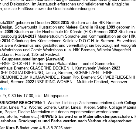
n und Diskussion. Im Austausch erforschen und reflektieren wir alltägliche
n, soziale Einflüsse sowie die Geschlechterordnungen.
uk:
1984
geboren in Dresden
2008-2015
Studium an der HfK Bremen
s Design, Schwerpunkt Illustration und Malerei
Carolin Klapp:
1989
geboren in
en
2009
Studium an der Hochschule für Künste (HfK) Bremen
2012
Studium 
trasbourg
2014-2017
Masterstudium Sprache und Kommunikation an der HfK
t 2014
Gründung des Künstlerinnen-Kollektiv D.O.C.H. in Bremen. Es verbind
zialem Aktivismus und gestaltet und vervielfältigt sie bevorzugt mit Risografi
so-Workshops und Comic Workshops u. a. HfK Bremen, Wilhelm Wagenfeld
ckkunst Festival, 13Grad Festival.
d Gruppenausstellungen (Auswahl)
RNE DECKEN I, Performance/Plakataktion, Teerhof Sommerfest,
nnenhaus Bremen; GLÄSERNE DECKEN II, Kunstverein Weiden
2023
ER DIGITALISIERUNG, Umzu, Bremen; SCHMELZEN – EINE
EMONIE ZUM KLIMAWANDEL, Raum Pro, Bremen; SCHWEBFLIEGEN II
stival, Bremen
2022
INSPIRING WOMEN – Multitude Festival, Hannover
ch.de
Fr, 9:30 bis 17:00, inkl. Mittagspause
TBRINGEN/ BEACHTEN:
1. Woche: Lieblings Zeichenmaterialien (auch Collag
tter, Lineal // 2. Woche: Schere, Cutter, Lineal, Kleber, Stifte, Collage Materia
ten, Papier, Flache Materialien mit denen experimentiert werden kann:
n, Stoffe, Folien etc.)
HINWEIS:
Es wird eine Materialkostenpauschale i. 
R erhoben. Druckpapier und Farbe werden nach Verbrauch abgerechnet.
Der
Kurs B
findet vom 4.8.-8.8.2025 statt.