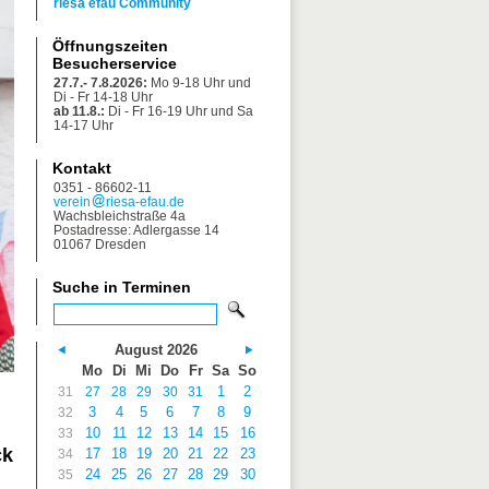
riesa efau Community
Öffnungszeiten
Besucherservice
27.7.- 7.8.2026:
Mo 9-18 Uhr und
Di - Fr 14-18 Uhr
ab 11.8.:
Di - Fr 16-19 Uhr und Sa
14-17 Uhr
Kontakt
0351 - 86602-11
verein
riesa-efau.de
Wachsbleichstraße 4a
Postadresse: Adlergasse 14
01067 Dresden
Suche in Terminen
August 2026
Mo
Di
Mi
Do
Fr
Sa
So
1
2
31
27
28
29
30
31
3
4
5
6
7
8
9
32
10
11
12
13
14
15
16
33
ck
17
18
19
20
21
22
23
34
24
25
26
27
28
29
30
35