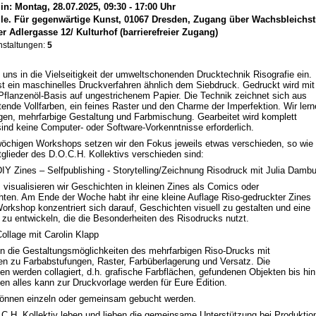
in: Montag, 28.07.2025, 09:30 - 17:00 Uhr
le. Für gegenwärtige Kunst, 01067 Dresden, Zugang über Wachsbleichst
r Adlergasse 12/ Kulturhof (barrierefreier Zugang)
nstaltungen:
5
n uns in die Vielseitigkeit der umweltschonenden Drucktechnik Risografie ein.
ist ein maschinelles Druckverfahren ähnlich dem Siebdruck. Gedruckt wird mit
Pflanzenöl-Basis auf ungestrichenem Papier. Die Technik zeichnet sich aus
tende Vollfarben, ein feines Raster und den Charme der Imperfektion. Wir ler
gen, mehrfarbige Gestaltung und Farbmischung. Gearbeitet wird komplett
sind keine Computer- oder Software-Vorkenntnisse erforderlich.
wöchigen Workshops setzen wir den Fokus jeweils etwas verschieden, so wie
tglieder des D.O.C.H. Kollektivs verschieden sind:
IY Zines – Selfpublishing - Storytelling/Zeichnung Risodruck mit Julia Damb
isualisieren wir Geschichten in kleinen Zines als Comics oder
hten. Am Ende der Woche habt ihr eine kleine Auflage Riso-gedruckter Zines
 Workshop konzentriert sich darauf, Geschichten visuell zu gestalten und eine
 zu entwickeln, die die Besonderheiten des Risodrucks nutzt.
ollage mit Carolin Klapp
n die Gestaltungsmöglichkeiten des mehrfarbigen Riso-Drucks mit
n zu Farbabstufungen, Raster, Farbüberlagerung und Versatz. Die
en werden collagiert, d.h. grafische Farbflächen, gefundenen Objekten bis hin
ien alles kann zur Druckvorlage werden für Eure Edition.
können einzeln oder gemeinsam gebucht werden.
.C.H. Kollektiv leben und lieben die gemeinsame Unterstützung bei Produktio