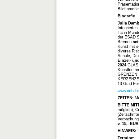
Präsentatio
Bildsprache
Biografie
Julia Damb
Integrierte
Hann Münd
der ESAD S
Bremen
sei
Kunst mit so
diverse Ri
Schule, Dru
Einzel- un
2024
GLÄSE
Künstler:i
GRENZEN D
KERZENZER
13 Grad Fe
www.ochdo
ZEITEN:
Mo-
BITTE MI
möglich), Cu
(Zeitschrif
Verpackunge
v. 15,- EU
HINWEIS:
Termine: