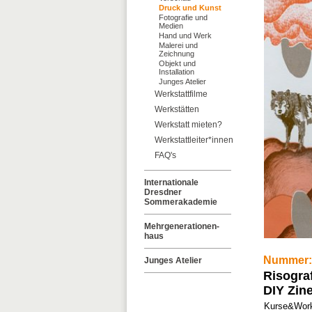
Druck und Kunst
Fotografie und
Medien
Hand und Werk
Malerei und
Zeichnung
Objekt und
Installation
Junges Atelier
Werkstattfilme
Werkstätten
Werkstatt mieten?
Werkstattleiter*innen
FAQ's
Internationale
Dresdner
Sommerakademie
Mehrgenerationen-
haus
Nummer:
Junges Atelier
Risograf
DIY Zine
Kurse&Work