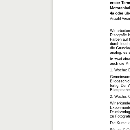
erster Term
Motorenhal
4a oder übe
Anzahl Vera
Wir arbeite
Risografie 
Farben auf 
durch leuch
die Grundla
analog, es 
In zwei ein
auch die Mi
1. Woche: D
Gemeinsam v
Bildgeschic
fertig. Der
Bildsprache
2. Woche: C
Wir erkunde
Experimente
Druckvorlag
zu Fotograf
Die Kurse 
Wir als D.O