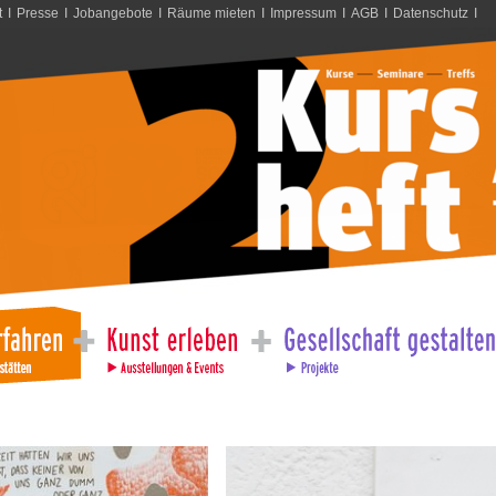
t
I
Presse
I
Jobangebote
I
Räume mieten
I
Impressum
I
AGB
I
Datenschutz
I