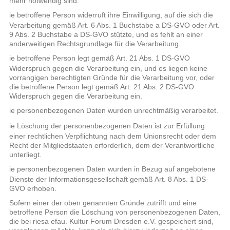
mehr notwendig sind.
Die betroffene Person widerruft ihre Einwilligung, auf die sich die
o
Verarbeitung gemäß Art. 6 Abs. 1 Buchstabe a DS-GVO oder Art.
9 Abs. 2 Buchstabe a DS-GVO stützte, und es fehlt an einer
anderweitigen Rechtsgrundlage für die Verarbeitung.
Die betroffene Person legt gemäß Art. 21 Abs. 1 DS-GVO
o
Widerspruch gegen die Verarbeitung ein, und es liegen keine
vorrangigen berechtigten Gründe für die Verarbeitung vor, oder
die betroffene Person legt gemäß Art. 21 Abs. 2 DS-GVO
Widerspruch gegen die Verarbeitung ein.
Die personenbezogenen Daten wurden unrechtmäßig verarbeitet.
o
Die Löschung der personenbezogenen Daten ist zur Erfüllung
o
einer rechtlichen Verpflichtung nach dem Unionsrecht oder dem
Recht der Mitgliedstaaten erforderlich, dem der Verantwortliche
unterliegt.
Die personenbezogenen Daten wurden in Bezug auf angebotene
o
Dienste der Informationsgesellschaft gemäß Art. 8 Abs. 1 DS-
GVO erhoben.
Sofern einer der oben genannten Gründe zutrifft und eine
betroffene Person die Löschung von personenbezogenen Daten,
die bei riesa efau. Kultur Forum Dresden e.V. gespeichert sind,