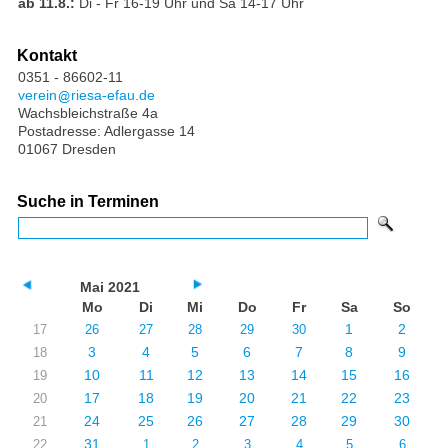
ab 11.8.:
Di - Fr 16-19 Uhr und Sa 14-17 Uhr
Kontakt
0351 - 86602-11
verein
riesa-efau.de
Wachsbleichstraße 4a
Postadresse: Adlergasse 14
01067 Dresden
Suche in Terminen
Mai 2021
Mo
Di
Mi
Do
Fr
Sa
So
1
2
17
26
27
28
29
30
3
4
5
6
7
8
9
18
10
11
12
13
14
15
16
19
17
18
19
20
21
22
23
20
24
25
26
27
28
29
30
21
31
22
1
2
3
4
5
6