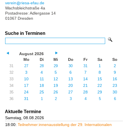
verein
riesa-efau.de
Wachsbleichstraße 4a
Postadresse: Adlergasse 14
01067 Dresden
Suche in Terminen
August 2026
Mo
Di
Mi
Do
Fr
Sa
So
1
2
31
27
28
29
30
31
3
4
5
6
7
8
9
32
10
11
12
13
14
15
16
33
17
18
19
20
21
22
23
34
24
25
26
27
28
29
30
35
31
36
1
2
3
4
5
6
Aktuelle Termine
Samstag, 08.08.2026
18:00:
Teilnehmer:innenausstellung der 29. Internationalen