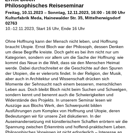
Philosophisches Reiseseminar
Freitag, 10.11.2023 – Sonntag, 12.11.2023, 16:00 - 16:00 Uhr
Kulturfabrik Meda, Hainewalder Str. 35, Mittelherwigsdorf
02763
10.-12.11.2023, Start 16 Uhr, Ende 16 Uhr
Ohne Hoffnung kann der Mensch nicht leben, und Hoffnung
braucht Utopie. Ernst Bloch war der Philosoph, dessen Denken
um diese Begriffe kreiste. Doch geht es bei ihm nicht nur um
Kategorien, sondern vor allem um die Sache der Hoffnung: wie
kommt das Neue in die Welt, dass sie den Menschen Heimat
werde. Dabei durchschreitet er die Geschichte auf den Spuren
der Utopien, die er vielerorts findet. In der Religion, der Musik,
aber auch in Architektur und Wissenschaft drücken sich
Momente der Sehnsucht nach einem besseren, menschlichen
Leben aus. Doch bleibt Bloch nicht beim Suchen und Schwelgen,
sondern kennt und benennt auch die Schwierigkeiten und
Widerstände des Projekts. In unserem Seminar lesen wir
Auszüge aus Blochs Werk, den Schwerpunkt bilden
Ausführungen zum Komplex von Hoffnung und Utopie, deren
Bedeutungen wir für unsere Zeit diskutieren. In der
Auseinandersetzung mit künstlerischem Schaffen erörtern wir die
Spannung zwischen Erkenntnis und hoffend-praktischem Leben.
Philosophisches Vorwissen ist nicht erforderlich – Interesse an