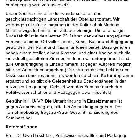
Veränderung wird vorausgesetzt.
Unser Seminar findet in der wunderschönen und
geschichtsträchtigen Landschaft der Oberlausitz statt. Wir
verbringen die Zeit zusammen in der Kulturfabrik Meda in
Mittelherwigsdorf mitten im Zittauer Gebirge. Die ehemalige
Nudelfabrik ist in den letzten 25 Jahren dank eines engagierten
Vereins zu einem Ort voller Leben, Kunst, Kultur und Begegnung
geworden, der Ruhe und Raum für Ideen bietet. Dazu gehören
neben einem Atelier, einem Kinosaal und einer Kneipe auch die
individuell gestalteten Zimmer, in denen wir untergebracht sind.
(Die Unterbringung in Einzelzimmern ist gegen Aufpreis möglich,
bitte bei Anmeldung angeben.) Die philosophische Lektüre und
Diskussion unseres Seminars werden durch ein Kulturprogramm
ergänzt und es gibt die Gelegenheit zu Spaziergängen in der
reizvollen Umgebung. Geleitet wird das Seminar durch den
Politikwissenschaftler und Pädagogen Uwe Hirschfeld.
Gebühr
inkl. Ü/ VP. Die Unterbringung in Einzelzimmern ist
gegen Aufpreis möglich, bitte bei Anmeldung angeben. Der
Teilnahmebeitrag trägt zu ⅔ zur Gesamtfinanzierung des
Seminars bei.
Referent*innen
Prof. Dr. Uwe Hirschfeld, Politikwissenschaftler und Pädagoge