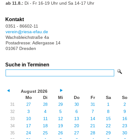
ab 11.8.:
Di - Fr 16-19 Uhr und Sa 14-17 Uhr
Kontakt
0351 - 86602-11
verein
riesa-efau.de
Wachsbleichstraße 4a
Postadresse: Adlergasse 14
01067 Dresden
Suche in Terminen
August 2026
Mo
Di
Mi
Do
Fr
Sa
So
1
2
31
27
28
29
30
31
3
4
5
6
7
8
9
32
10
11
12
13
14
15
16
33
17
18
19
20
21
22
23
34
24
25
26
27
28
29
30
35