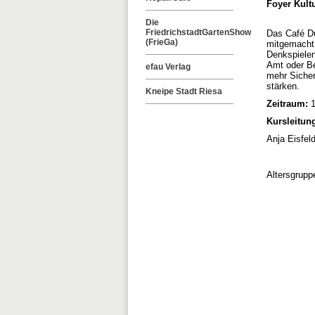
Foyer Kult
Die
FriedrichstadtGartenShow
Das Café Du
(FrieGa)
mitgemacht 
Denkspielen
Amt oder Be
efau Verlag
mehr Sicher
stärken.
Kneipe Stadt Riesa
Zeitraum:
1
Kursleitun
Anja Eisfel
Altersgrupp