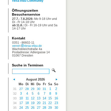
riesa efau Community
Öffnungszeiten
Besucherservice
27.7.- 7.8.2026:
Mo 9-18 Uhr und
Di - Fr 14-18 Uhr
ab 11.8.:
Di - Fr 16-19 Uhr und Sa
14-17 Uhr
Kontakt
0351 - 86602-11
verein
riesa-efau.de
Wachsbleichstraße 4a
Postadresse: Adlergasse 14
01067 Dresden
Suche in Terminen
August 2026
Mo
Di
Mi
Do
Fr
Sa
So
1
2
31
27
28
29
30
31
3
4
5
6
7
8
9
32
10
11
12
13
14
15
16
33
17
18
19
20
21
22
23
34
24
25
26
27
28
29
30
35