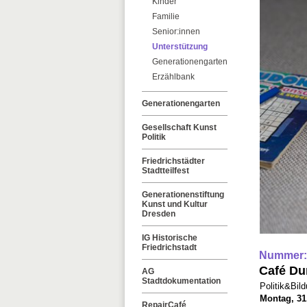
Kinder
Familie
Senior:innen
Unterstützung
Generationengarten
Erzählbank
Generationengarten
Gesellschaft Kunst
Politik
Friedrichstädter
Stadtteilfest
Generationenstiftung
Kunst und Kultur
Dresden
IG Historische
Friedrichstadt
Nummer:
Café Du
AG
Stadtdokumentation
Politik&Bil
Montag, 31.
RepairCafé