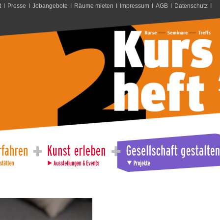
t
I
Presse
I
Jobangebote
I
Räume mieten
I
Impressum
I
AGB
I
Datenschutz
I