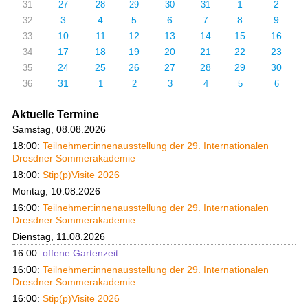
1
2
31
27
28
29
30
31
3
4
5
6
7
8
9
32
10
11
12
13
14
15
16
33
17
18
19
20
21
22
23
34
24
25
26
27
28
29
30
35
31
36
1
2
3
4
5
6
Aktuelle Termine
Samstag, 08.08.2026
18:00:
Teilnehmer:innenausstellung der 29. Internationalen
Dresdner Sommerakademie
18:00:
Stip(p)Visite 2026
Montag, 10.08.2026
16:00:
Teilnehmer:innenausstellung der 29. Internationalen
Dresdner Sommerakademie
Dienstag, 11.08.2026
16:00:
offene Gartenzeit
16:00:
Teilnehmer:innenausstellung der 29. Internationalen
Dresdner Sommerakademie
16:00:
Stip(p)Visite 2026