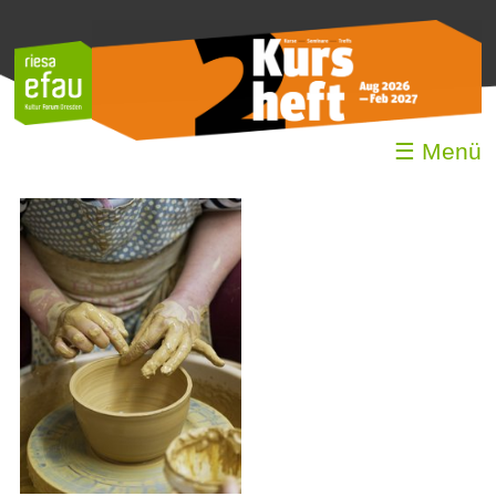
☰ Menü