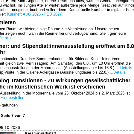
ng, Eltern-Kind-Angebote, offene Treffs und alles, was im Generationengarten
au wächst. Im Jungen Atelier wartet außerdem jede Menge Kreatives auf Kinde
che – neugierig, bunt und voller Ideen. Das aktuelle Kursheft in digitaler For
hier:
Kursheft AUG 2026 - FEB 2027.
mieten
inen Raum, wir bieten einige Räume zur Vermietung an. Unsere neuen
r zeigen euch, wann die Räume frei und verfügbar sind. Stellt gern eure
Details
er: und Stipendiat:innenausstellung eröffnet am 8.8
hr
ernationalen Dresdner Sommerakademie für Bildende Kunst feiert ihren
it gleich zwei Vernissagen: Am Samstag, den 8.8., um 18 Uhr eröffnet die
innenausstellung in der Motorenhalle (Ausstellungsdauer bis 16.8.)
...Details
(p)Visite in der Galerie Adlergasse (Ausstellungdauer bis 22.8.)
...Details.
log Transitionen - Zu Wirkungen gesellschaftlicher
e im künstlerischen Werk ist erschienen
 Ausstellung in der Motorenhalle vom 25. Oktober 2024 bis 2. März 2025 ist
.
Hier bestellen
e gefunden
Seite 7 von 7
06.10.2026
Keramikwerkstatt