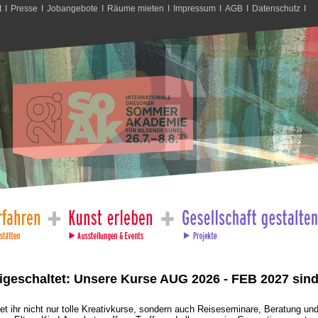
t
I
Presse
I
Jobangebote
I
Räume mieten
I
Impressum
I
AGB
I
Datenschutz
I
reigeschaltet: Unsere Kurse AUG 2026 - FEB 2027 sin
det ihr nicht nur tolle Kreativkurse, sondern auch Reiseseminare, Beratung un