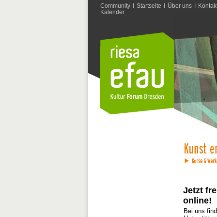
Community
I
Startseite
I
Über uns
I
Kontak
Kalender
Jetzt f
online!
Bei uns fin