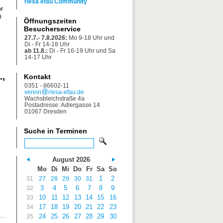
riesa efau Community
r
m
Öffnungszeiten
Besucherservice
27.7.- 7.8.2026:
Mo 9-18 Uhr und
Di - Fr 14-18 Uhr
ab 11.8.:
Di - Fr 16-19 Uhr und Sa
14-17 Uhr
.,
Kontakt
0351 - 86602-11
verein
riesa-efau.de
Wachsbleichstraße 4a
Postadresse: Adlergasse 14
01067 Dresden
Suche in Terminen
August 2026
Mo
Di
Mi
Do
Fr
Sa
So
1
2
31
27
28
29
30
31
3
4
5
6
7
8
9
32
10
11
12
13
14
15
16
33
17
18
19
20
21
22
23
34
24
25
26
27
28
29
30
35