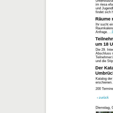
Unterstützu
im riesa ef
und Jugendli
findet sich 
Räume 
Ihr sucht e
Raumkalende
Anfrage.
...
Teilnehm
um 18 U
Die 29. Int
Abschluss m
Teilnehmer:
und die Stip
Der Kata
Umbrüch
Katalog der
erschienen
200 Termin
‹ zurück
Dienstag, 