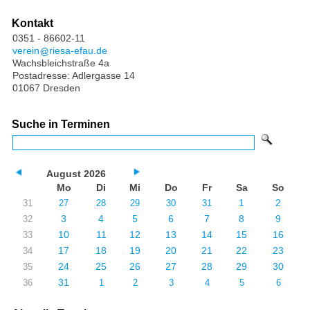
Kontakt
0351 - 86602-11
verein
riesa-efau.de
Wachsbleichstraße 4a
Postadresse: Adlergasse 14
01067 Dresden
Suche in Terminen
August 2026
Mo
Di
Mi
Do
Fr
Sa
So
1
2
31
27
28
29
30
31
3
4
5
6
7
8
9
32
10
11
12
13
14
15
16
33
17
18
19
20
21
22
23
34
24
25
26
27
28
29
30
35
31
36
1
2
3
4
5
6