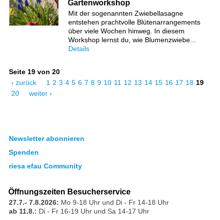
Gartenworkshop
Mit der sogenannten Zwiebellasagne
entstehen prachtvolle Blütenarrangements
über viele Wochen hinweg. In diesem
Workshop lernst du, wie Blumenzwiebe...
Details
Seite 19 von 20
‹ zurück
1
2
3
4
5
6
7
8
9
10
11
12
13
14
15
16
17
18
19
20
weiter ›
Newsletter abonnieren
Spenden
riesa efau Community
Öffnungszeiten Besucherservice
27.7.- 7.8.2026:
Mo 9-18 Uhr und Di - Fr 14-18 Uhr
ab 11.8.:
Di - Fr 16-19 Uhr und Sa 14-17 Uhr