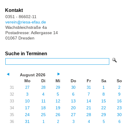
Kontakt
0351 - 86602-11
verein
riesa-efau.de
Wachsbleichstraße 4a
Postadresse: Adlergasse 14
01067 Dresden
Suche in Terminen
August 2026
Mo
Di
Mi
Do
Fr
Sa
So
1
2
31
27
28
29
30
31
3
4
5
6
7
8
9
32
10
11
12
13
14
15
16
33
17
18
19
20
21
22
23
34
24
25
26
27
28
29
30
35
31
36
1
2
3
4
5
6