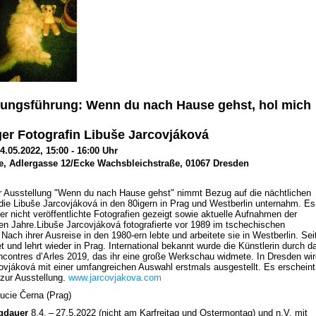
lungsführung: Wenn du nach Hause gehst, hol mich
ger Fotografin Libuše Jarcovjáková
.05.2022, 15:00 - 16:00 Uhr
, Adlergasse 12/Ecke Wachsbleichstraße, 01067 Dresden
er Ausstellung "Wenn du nach Hause gehst" nimmt Bezug auf die nächtlichen
 die Libuše Jarcovjáková in den 80igern in Prag und Westberlin unternahm. Es
er nicht veröffentlichte Fotografien gezeigt sowie aktuelle Aufnahmen der
den Jahre.Libuše Jarcovjáková fotografierte vor 1989 im tschechischen
Nach ihrer Ausreise in den 1980-ern lebte und arbeitete sie in Westberlin. Sei
t und lehrt wieder in Prag. International bekannt wurde die Künstlerin durch d
ncontres d’Arles 2019, das ihr eine große Werkschau widmete. In Dresden wir
ovjáková mit einer umfangreichen Auswahl erstmals ausgestellt. Es erscheint
 zur Ausstellung.
www.jarcovjakova.com
ucie Černa (Prag)
ngdauer
8.4. – 27.5.2022 (nicht am Karfreitag und Ostermontag) und n.V. mit