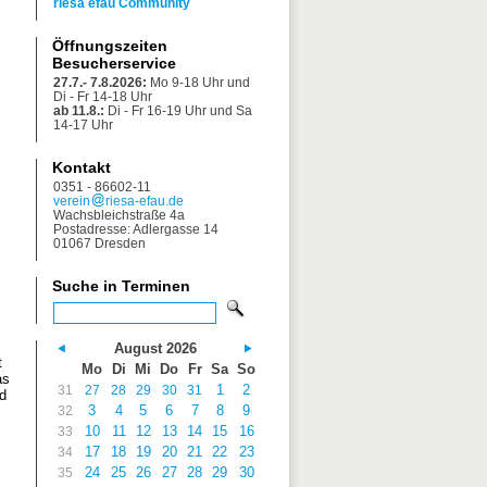
riesa efau Community
Öffnungszeiten
Besucherservice
27.7.- 7.8.2026:
Mo 9-18 Uhr und
Di - Fr 14-18 Uhr
ab 11.8.:
Di - Fr 16-19 Uhr und Sa
14-17 Uhr
Kontakt
0351 - 86602-11
verein
riesa-efau.de
Wachsbleichstraße 4a
Postadresse: Adlergasse 14
01067 Dresden
Suche in Terminen
August 2026
t
Mo
Di
Mi
Do
Fr
Sa
So
as
1
2
31
27
28
29
30
31
d
3
4
5
6
7
8
9
32
10
11
12
13
14
15
16
33
17
18
19
20
21
22
23
34
24
25
26
27
28
29
30
35