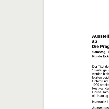
Ausstel
ab
Die Pra
Samstag, 14
Runde Ecke
Der Titel d
Streifzüge,
werden bish
letzten bei
Untergrund. 
1990 arbeite
Festival Re
Libuše Jarc
ein Katalog
Kuratorin
L
Ausstellu