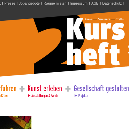
t
I
Presse
I
Jobangebote
I
Räume mieten
I
Impressum
I
AGB
I
Datenschutz
I