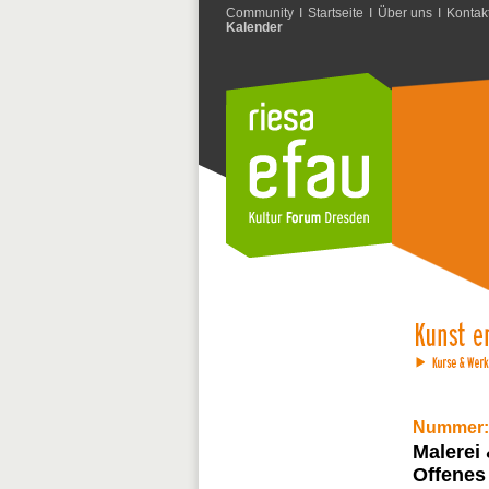
Community
I
Startseite
I
Über uns
I
Kontak
Kalender
Nummer:
Malerei 
Offenes