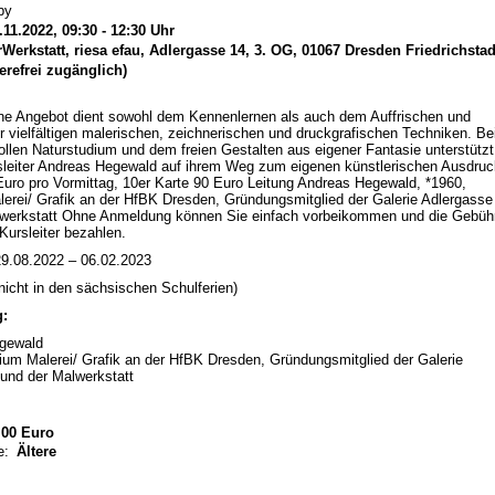
by
11.2022, 09:30 - 12:30 Uhr
Werkstatt, riesa efau, Adlergasse 14, 3. OG, 01067 Dresden Friedrichstad
ierefrei zugänglich)
ne Angebot dient sowohl dem Kennenlernen als auch dem Auffrischen und
er vielfältigen malerischen, zeichnerischen und druckgrafischen Techniken. B
llen Naturstudium und dem freien Gestalten aus eigener Fantasie unterstützt
sleiter Andreas Hegewald auf ihrem Weg zum eigenen künstlerischen Ausdruc
uro pro Vormittag, 10er Karte 90 Euro Leitung Andreas Hegewald, *1960,
erei/ Grafik an der HfBK Dresden, Gründungsmitglied der Galerie Adlergasse
lwerkstatt Ohne Anmeldung können Sie einfach vorbeikommen und die Gebüh
Kursleiter bezahlen.
9.08.2022 – 06.02.2023
nicht in den sächsischen Schulferien)
g:
gewald
ium Malerei/ Grafik an der HfBK Dresden, Gründungsmitglied der Galerie
und der Malwerkstatt
00 Euro
e:
Ältere