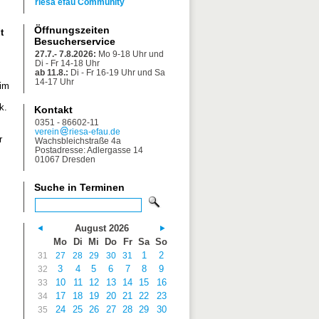
riesa efau Community
Öffnungszeiten
t
Besucherservice
27.7.- 7.8.2026:
Mo 9-18 Uhr und
Di - Fr 14-18 Uhr
ab 11.8.:
Di - Fr 16-19 Uhr und Sa
14-17 Uhr
eim
k.
Kontakt
0351 - 86602-11
verein
riesa-efau.de
r
Wachsbleichstraße 4a
Postadresse: Adlergasse 14
01067 Dresden
Suche in Terminen
August 2026
Mo
Di
Mi
Do
Fr
Sa
So
1
2
31
27
28
29
30
31
3
4
5
6
7
8
9
32
10
11
12
13
14
15
16
33
17
18
19
20
21
22
23
34
24
25
26
27
28
29
30
35