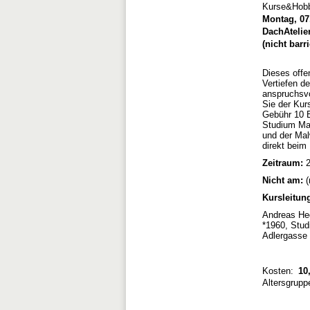
Kurse&Hob
Montag, 07.
DachAtelier
(nicht barr
Dieses offe
Vertiefen d
anspruchsvo
Sie der Kur
Gebühr 10 E
Studium Mal
und der Ma
direkt beim 
Zeitraum:
2
Nicht am:
(
Kursleitun
Andreas He
*1960, Stud
Adlergasse 
Kosten:
10,
Altersgrupp