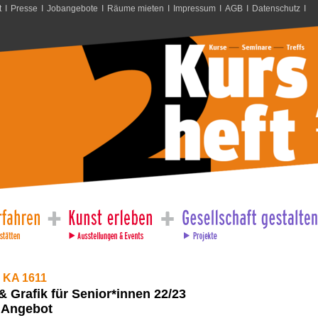
t
I
Presse
I
Jobangebote
I
Räume mieten
I
Impressum
I
AGB
I
Datenschutz
I
 KA 1611
& Grafik für Senior*innen 22/23
 Angebot