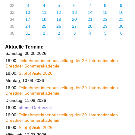
3
4
5
6
7
8
9
32
10
11
12
13
14
15
16
33
17
18
19
20
21
22
23
34
24
25
26
27
28
29
30
35
31
36
1
2
3
4
5
6
Aktuelle Termine
Samstag, 08.08.2026
18:00:
Teilnehmer:innenausstellung der 29. Internationalen
Dresdner Sommerakademie
18:00:
Stip(p)Visite 2026
Montag, 10.08.2026
16:00:
Teilnehmer:innenausstellung der 29. Internationalen
Dresdner Sommerakademie
Dienstag, 11.08.2026
16:00:
offene Gartenzeit
16:00:
Teilnehmer:innenausstellung der 29. Internationalen
Dresdner Sommerakademie
16:00:
Stip(p)Visite 2026
Mittwoch, 12.08.2026