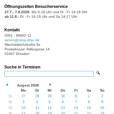
Öffnungszeiten Besucherservice
27.7.- 7.8.2026:
Mo 9-18 Uhr und Di - Fr 14-18 Uhr
ab 11.8.:
Di - Fr 16-19 Uhr und Sa 14-17 Uhr
Kontakt
0351 - 86602-11
verein
riesa-efau.de
Wachsbleichstraße 4a
Postadresse: Adlergasse 14
01067 Dresden
Suche in Terminen
August 2026
Mo
Di
Mi
Do
Fr
Sa
So
1
2
31
27
28
29
30
31
3
4
5
6
7
8
9
32
10
11
12
13
14
15
16
33
17
18
19
20
21
22
23
34