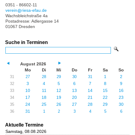
0351 - 86602-11
verein
riesa-efau.de
Wachsbleichstraße 4a
Postadresse: Adlergasse 14
01067 Dresden
Suche in Terminen
August 2026
Mo
Di
Mi
Do
Fr
Sa
So
1
2
31
27
28
29
30
31
3
4
5
6
7
8
9
32
10
11
12
13
14
15
16
33
17
18
19
20
21
22
23
34
24
25
26
27
28
29
30
35
31
36
1
2
3
4
5
6
Aktuelle Termine
Samstag, 08.08.2026