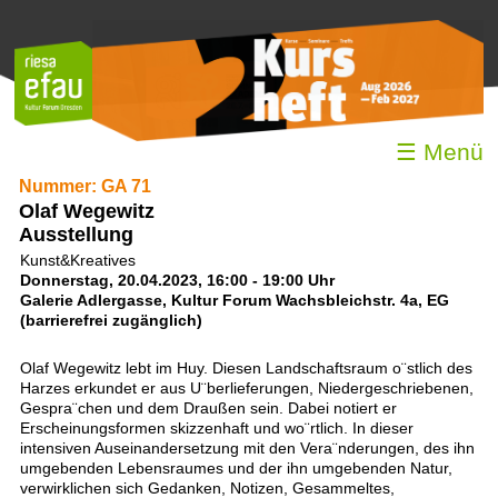
☰ Menü
Nummer: GA 71
Olaf Wegewitz
Ausstellung
Kunst&Kreatives
Donnerstag, 20.04.2023, 16:00 - 19:00 Uhr
Galerie Adlergasse, Kultur Forum Wachsbleichstr. 4a, EG
(barrierefrei zugänglich)
Olaf Wegewitz lebt im Huy. Diesen Landschaftsraum o¨stlich des
Harzes erkundet er aus U¨berlieferungen, Niedergeschriebenen,
Gespra¨chen und dem Draußen sein. Dabei notiert er
Erscheinungsformen skizzenhaft und wo¨rtlich. In dieser
intensiven Auseinandersetzung mit den Vera¨nderungen, des ihn
umgebenden Lebensraumes und der ihn umgebenden Natur,
verwirklichen sich Gedanken, Notizen, Gesammeltes,