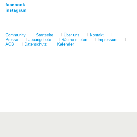
facebook
instagram
Community
I
Startseite
I
Über uns
I
Kontakt
I
Presse
I
Jobangebote
I
Räume mieten
I
Impressum
I
AGB
I
Datenschutz
I
Kalender
Förderer