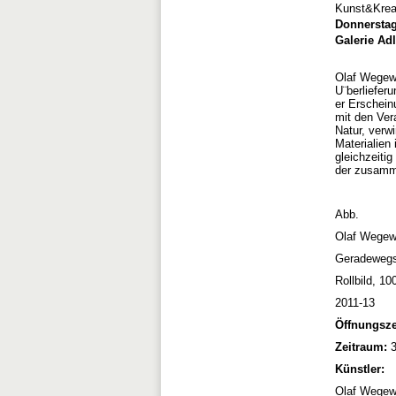
Kunst&Krea
Donnerstag,
Galerie Adl
Olaf Wegewi
U¨berliefer
er Erschein
mit den Ve
Natur, verw
Materialien
gleichzeiti
der zusamme
Abb.
Olaf Wegew
Geradewegs
Rollbild, 1
2011-13
Öffnungsze
Zeitraum:
3
Künstler:
Olaf Wegew