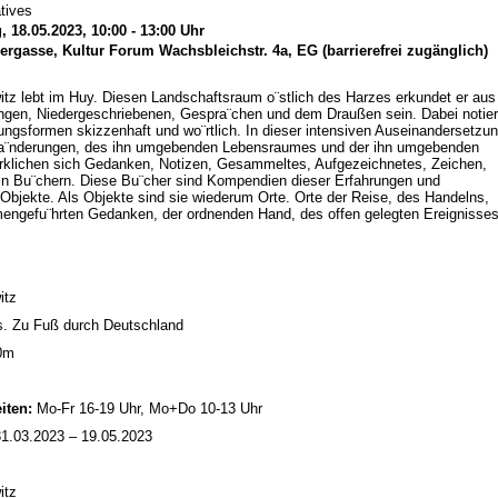
tives
 18.05.2023, 10:00 - 13:00 Uhr
ergasse, Kultur Forum Wachsbleichstr. 4a, EG (barrierefrei zugänglich)
tz lebt im Huy. Diesen Landschaftsraum o¨stlich des Harzes erkundet er aus
ungen, Niedergeschriebenen, Gespra¨chen und dem Draußen sein. Dabei notier
ungsformen skizzenhaft und wo¨rtlich. In dieser intensiven Auseinandersetzu
ra¨nderungen, des ihn umgebenden Lebensraumes und der ihn umgebenden
irklichen sich Gedanken, Notizen, Gesammeltes, Aufgezeichnetes, Zeichen,
 in Bu¨chern. Diese Bu¨cher sind Kompendien dieser Erfahrungen und
g Objekte. Als Objekte sind sie wiederum Orte. Orte der Reise, des Handelns,
ngefu¨hrten Gedanken, der ordnenden Hand, des offen gelegten Ereignisses
itz
. Zu Fuß durch Deutschland
00m
iten:
Mo-Fr 16-19 Uhr, Mo+Do 10-13 Uhr
1.03.2023 – 19.05.2023
itz