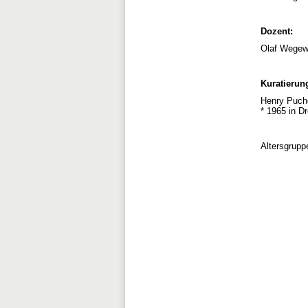
Dozent:
Olaf Wegew
Kuratierun
Henry Puch
* 1965 in D
Altersgrupp