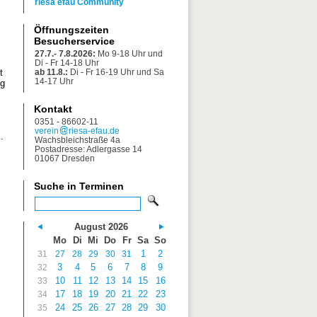
riesa efau Community
Öffnungszeiten
Besucherservice
27.7.- 7.8.2026:
Mo 9-18 Uhr und
Di - Fr 14-18 Uhr
t
ab 11.8.:
Di - Fr 16-19 Uhr und Sa
14-17 Uhr
ng
Kontakt
0351 - 86602-11
verein
riesa-efau.de
.
Wachsbleichstraße 4a
Postadresse: Adlergasse 14
01067 Dresden
Suche in Terminen
August 2026
Mo
Di
Mi
Do
Fr
Sa
So
1
2
31
27
28
29
30
31
3
4
5
6
7
8
9
32
10
11
12
13
14
15
16
33
17
18
19
20
21
22
23
34
24
25
26
27
28
29
30
35