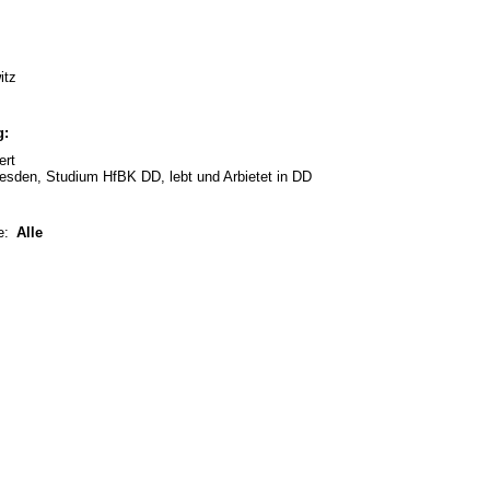
itz
g:
ert
resden, Studium HfBK DD, lebt und Arbietet in DD
e:
Alle