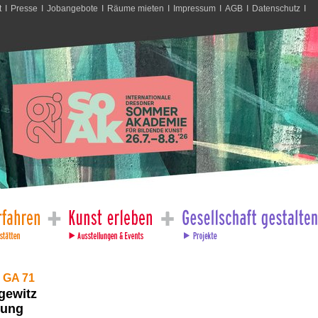
t
I
Presse
I
Jobangebote
I
Räume mieten
I
Impressum
I
AGB
I
Datenschutz
I
 GA 71
gewitz
lung