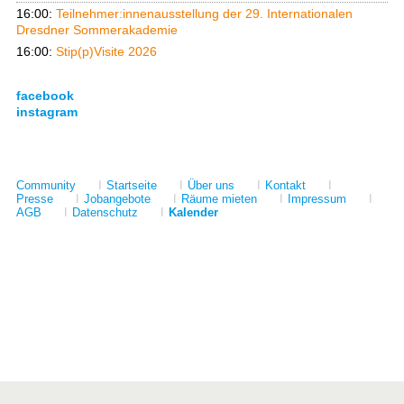
16:00:
Teilnehmer:innenausstellung der 29. Internationalen
Dresdner Sommerakademie
16:00:
Stip(p)Visite 2026
facebook
instagram
Community
I
Startseite
I
Über uns
I
Kontakt
I
Presse
I
Jobangebote
I
Räume mieten
I
Impressum
I
AGB
I
Datenschutz
I
Kalender