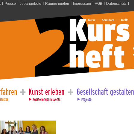
t
I
Presse
I
Jobangebote
I
Räume mieten
I
Impressum
I
AGB
I
Datenschutz
I