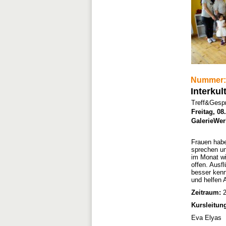
Nummer:
Interkul
Treff&Gesp
Freitag, 08
GalerieWer
Frauen habe
sprechen un
im Monat wir
offen. Ausf
besser kenn
und helfen 
Zeitraum:
2
Kursleitun
Eva Elyas