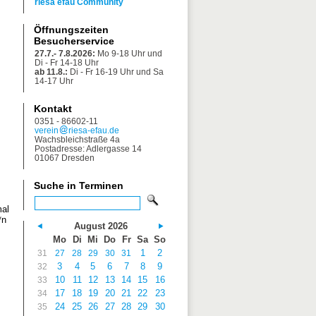
riesa efau Community
Öffnungszeiten
Besucherservice
27.7.- 7.8.2026:
Mo 9-18 Uhr und
Di - Fr 14-18 Uhr
ab 11.8.:
Di - Fr 16-19 Uhr und Sa
14-17 Uhr
Kontakt
0351 - 86602-11
verein
riesa-efau.de
Wachsbleichstraße 4a
Postadresse: Adlergasse 14
01067 Dresden
Suche in Terminen
mal
*n
August 2026
Mo
Di
Mi
Do
Fr
Sa
So
1
2
31
27
28
29
30
31
3
4
5
6
7
8
9
32
10
11
12
13
14
15
16
33
17
18
19
20
21
22
23
34
24
25
26
27
28
29
30
35