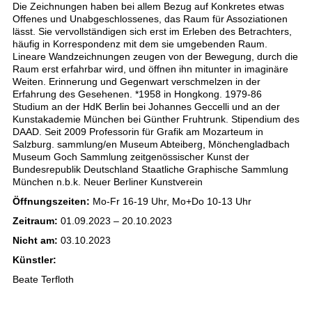
Die Zeichnungen haben bei allem Bezug auf Konkretes etwas
Offenes und Unabgeschlossenes, das Raum für Assoziationen
lässt. Sie vervollständigen sich erst im Erleben des Betrachters,
häufig in Korrespondenz mit dem sie umgebenden Raum.
Lineare Wandzeichnungen zeugen von der Bewegung, durch die
Raum erst erfahrbar wird, und öffnen ihn mitunter in imaginäre
Weiten. Erinnerung und Gegenwart verschmelzen in der
Erfahrung des Gesehenen. *1958 in Hongkong. 1979-86
Studium an der HdK Berlin bei Johannes Geccelli und an der
Kunstakademie München bei Günther Fruhtrunk. Stipendium des
DAAD. Seit 2009 Professorin für Grafik am Mozarteum in
Salzburg. sammlung/en Museum Abteiberg, Mönchengladbach
Museum Goch Sammlung zeitgenössischer Kunst der
Bundesrepublik Deutschland Staatliche Graphische Sammlung
München n.b.k. Neuer Berliner Kunstverein
Öffnungszeiten:
Mo-Fr 16-19 Uhr, Mo+Do 10-13 Uhr
Zeitraum:
01.09.2023 – 20.10.2023
Nicht am:
03.10.2023
Künstler:
Beate Terfloth