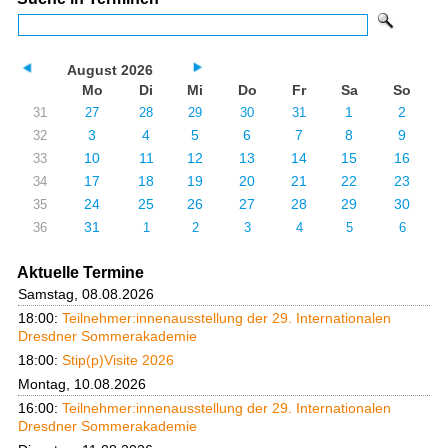
August 2026
Mo
Di
Mi
Do
Fr
Sa
So
1
2
31
27
28
29
30
31
3
4
5
6
7
8
9
32
10
11
12
13
14
15
16
33
17
18
19
20
21
22
23
34
24
25
26
27
28
29
30
35
31
36
1
2
3
4
5
6
Aktuelle Termine
Samstag, 08.08.2026
18:00:
Teilnehmer:innenausstellung der 29. Internationalen
Dresdner Sommerakademie
18:00:
Stip(p)Visite 2026
Montag, 10.08.2026
16:00:
Teilnehmer:innenausstellung der 29. Internationalen
Dresdner Sommerakademie