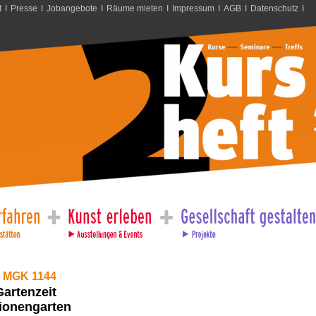
t
I
Presse
I
Jobangebote
I
Räume mieten
I
Impressum
I
AGB
I
Datenschutz
I
 MGK 1144
Gartenzeit
ionengarten