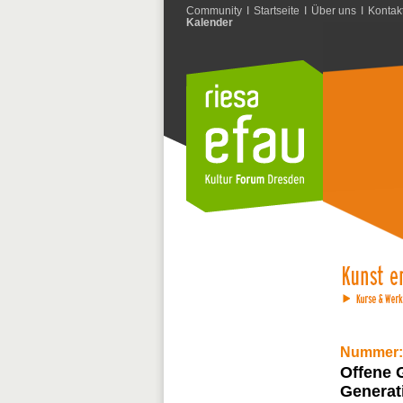
Community
I
Startseite
I
Über uns
I
Kontak
Kalender
Nummer:
Offene 
Generat