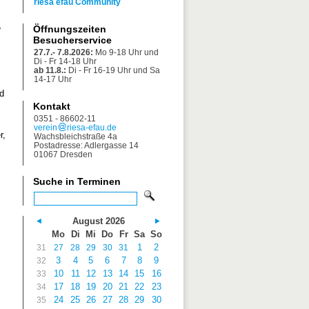
riesa efau Community
Öffnungszeiten
7
Besucherservice
27.7.- 7.8.2026:
Mo 9-18 Uhr und
Di - Fr 14-18 Uhr
ab 11.8.:
Di - Fr 16-19 Uhr und Sa
14-17 Uhr
d
Kontakt
0351 - 86602-11
verein
riesa-efau.de
r,
Wachsbleichstraße 4a
Postadresse: Adlergasse 14
01067 Dresden
Suche in Terminen
August 2026
Mo
Di
Mi
Do
Fr
Sa
So
1
2
31
27
28
29
30
31
3
4
5
6
7
8
9
32
10
11
12
13
14
15
16
33
17
18
19
20
21
22
23
34
24
25
26
27
28
29
30
35