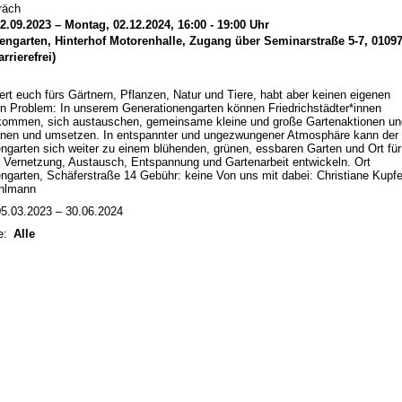
räch
2.09.2023 – Montag, 02.12.2024, 16:00 - 19:00 Uhr
engarten, Hinterhof Motorenhalle, Zugang über Seminarstraße 5-7, 0109
rrierefrei)
iert euch fürs Gärtnern, Pflanzen, Natur und Tiere, habt aber keinen eigenen
n Problem: In unserem Generationengarten können Friedrichstädter*innen
mmen, sich austauschen, gemeinsame kleine und große Gartenaktionen un
anen und umsetzen. In entspannter und ungezwungener Atmosphäre kann der
ngarten sich weiter zu einem blühenden, grünen, essbaren Garten und Ort für
Vernetzung, Austausch, Entspannung und Gartenarbeit entwickeln. Ort
ngarten, Schäferstraße 14 Gebühr: keine Von uns mit dabei: Christiane Kupfe
hlmann
5.03.2023 – 30.06.2024
e:
Alle