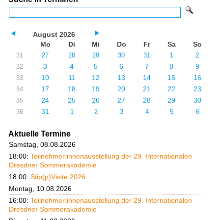
August 2026
Mo
Di
Mi
Do
Fr
Sa
So
1
2
31
27
28
29
30
31
3
4
5
6
7
8
9
32
10
11
12
13
14
15
16
33
17
18
19
20
21
22
23
34
24
25
26
27
28
29
30
35
31
36
1
2
3
4
5
6
Aktuelle Termine
Samstag, 08.08.2026
18:00:
Teilnehmer:innenausstellung der 29. Internationalen
Dresdner Sommerakademie
18:00:
Stip(p)Visite 2026
Montag, 10.08.2026
16:00:
Teilnehmer:innenausstellung der 29. Internationalen
Dresdner Sommerakademie