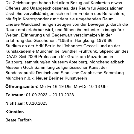
Die Zeichnungen haben bei allem Bezug auf Konkretes etwas
Offenes und Unabgeschlossenes, das Raum für Assoziationen
lässt. Sie vervollständigen sich erst im Erleben des Betrachters,
häufig in Korrespondenz mit dem sie umgebenden Raum.
Lineare Wandzeichnungen zeugen von der Bewegung, durch die
Raum erst erfahrbar wird, und öffnen ihn mitunter in imaginäre
Weiten. Erinnerung und Gegenwart verschmelzen in der
Erfahrung des Gesehenen. *1958 in Hongkong. 1979-86
Studium an der HdK Berlin bei Johannes Geccelli und an der
Kunstakademie München bei Günther Fruhtrunk. Stipendium des
DAAD. Seit 2009 Professorin für Grafik am Mozarteum in
Salzburg. sammlung/en Museum Abteiberg, Mönchengladbach
Museum Goch Sammlung zeitgenössischer Kunst der
Bundesrepublik Deutschland Staatliche Graphische Sammlung
München n.b.k. Neuer Berliner Kunstverein
Öffnungszeiten:
Mo-Fr 16-19 Uhr, Mo+Do 10-13 Uhr
Zeitraum:
01.09.2023 – 20.10.2023
Nicht am:
03.10.2023
Künstler:
Beate Terfloth