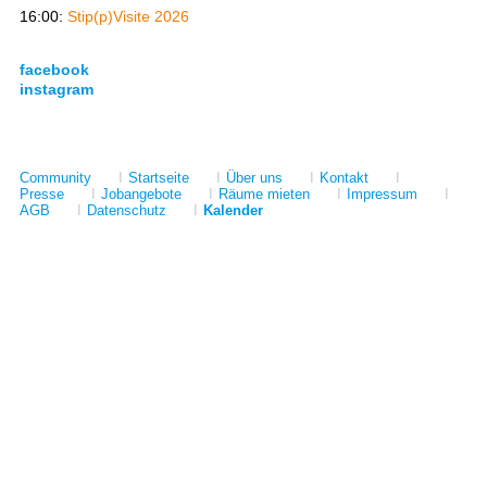
16:00:
Stip(p)Visite 2026
facebook
instagram
Community
I
Startseite
I
Über uns
I
Kontakt
I
Presse
I
Jobangebote
I
Räume mieten
I
Impressum
I
AGB
I
Datenschutz
I
Kalender