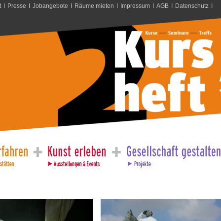
t
I
Presse
I
Jobangebote
I
Räume mieten
I
Impressum
I
AGB
I
Datenschutz
I