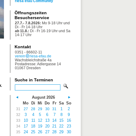
riesa efau Community
Öffnungszeiten
Besucherservice
27.7.- 7.8.2026:
Mo 9-18 Uhr und
Di - Fr 14-18 Uhr
ab 11.8.:
Di - Fr 16-19 Uhr und Sa
14-17 Uhr
Kontakt
0351 - 86602-11
verein
riesa-efau.de
Wachsbleichstraße 4a
Postadresse: Adlergasse 14
01067 Dresden
Suche in Terminen
r.
August 2026
Mo
Di
Mi
Do
Fr
Sa
So
1
2
31
27
28
29
30
31
3
4
5
6
7
8
9
32
10
11
12
13
14
15
16
33
17
18
19
20
21
22
23
34
24
25
26
27
28
29
30
35