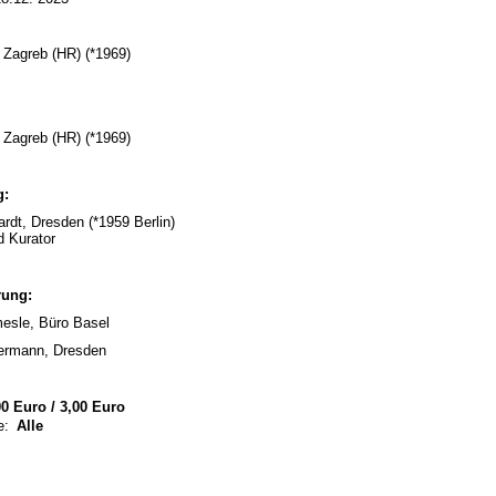
, Zagreb (HR) (*1969)
, Zagreb (HR) (*1969)
g:
rdt, Dresden (*1959 Berlin)
d Kurator
rung:
esle, Büro Basel
ermann, Dresden
0 Euro / 3,00 Euro
e:
Alle