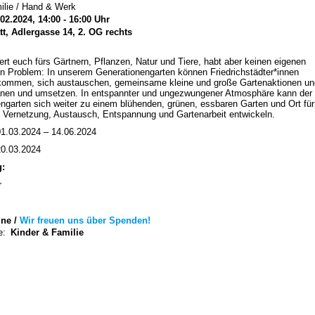
ilie / Hand & Werk
.02.2024, 14:00 - 16:00 Uhr
t, Adlergasse 14, 2. OG rechts
iert euch fürs Gärtnern, Pflanzen, Natur und Tiere, habt aber keinen eigenen
n Problem: In unserem Generationengarten können Friedrichstädter*innen
mmen, sich austauschen, gemeinsame kleine und große Gartenaktionen un
anen und umsetzen. In entspannter und ungezwungener Atmosphäre kann der
ngarten sich weiter zu einem blühenden, grünen, essbaren Garten und Ort für
Vernetzung, Austausch, Entspannung und Gartenarbeit entwickeln.
1.03.2024 – 14.06.2024
0.03.2024
g:
r
ne /
Wir freuen uns über Spenden!
e:
Kinder & Familie