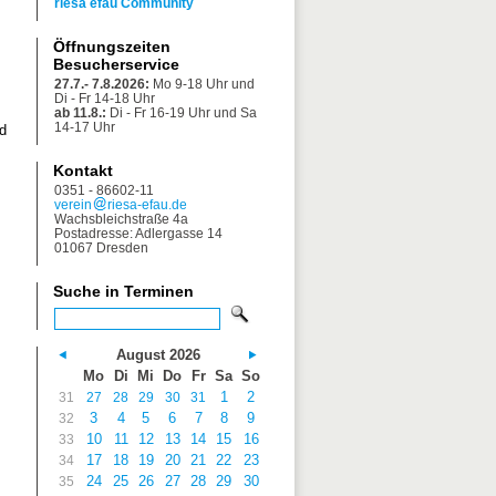
riesa efau Community
Öffnungszeiten
Besucherservice
27.7.- 7.8.2026:
Mo 9-18 Uhr und
Di - Fr 14-18 Uhr
ab 11.8.:
Di - Fr 16-19 Uhr und Sa
14-17 Uhr
d
Kontakt
0351 - 86602-11
verein
riesa-efau.de
Wachsbleichstraße 4a
Postadresse: Adlergasse 14
01067 Dresden
Suche in Terminen
August 2026
Mo
Di
Mi
Do
Fr
Sa
So
1
2
31
27
28
29
30
31
3
4
5
6
7
8
9
32
10
11
12
13
14
15
16
33
17
18
19
20
21
22
23
34
24
25
26
27
28
29
30
35