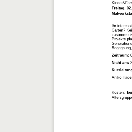
Kinder&Fam
Freitag, 02
Malwerkstat
Ihr interess
Garten? Kei
zusammenko
Projekte pl
Generatione
Begegnung, 
Zeitraum:
0
Nicht am:
2
Kursleitun
Aniko Häde
Kosten:
kei
Altersgrupp