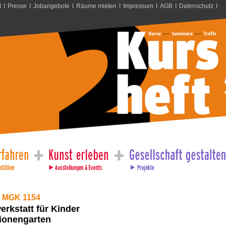
t
I
Presse
I
Jobangebote
I
Räume mieten
I
Impressum
I
AGB
I
Datenschutz
I
 MGK 1154
erkstatt für Kinder
ionengarten