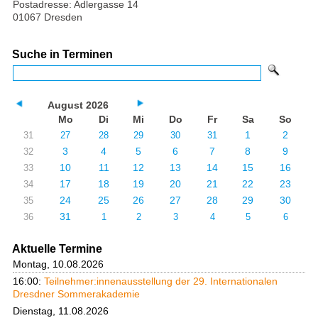
Postadresse: Adlergasse 14
01067 Dresden
Suche in Terminen
August 2026
Mo
Di
Mi
Do
Fr
Sa
So
1
2
31
27
28
29
30
31
3
4
5
6
7
8
9
32
10
11
12
13
14
15
16
33
17
18
19
20
21
22
23
34
24
25
26
27
28
29
30
35
31
36
1
2
3
4
5
6
Aktuelle Termine
Montag, 10.08.2026
16:00:
Teilnehmer:innenausstellung der 29. Internationalen
Dresdner Sommerakademie
Dienstag, 11.08.2026