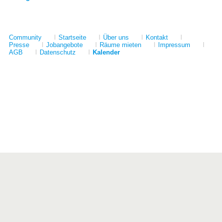
Community
I
Startseite
I
Über uns
I
Kontakt
I
Presse
I
Jobangebote
I
Räume mieten
I
Impressum
I
AGB
I
Datenschutz
I
Kalender
Förderer