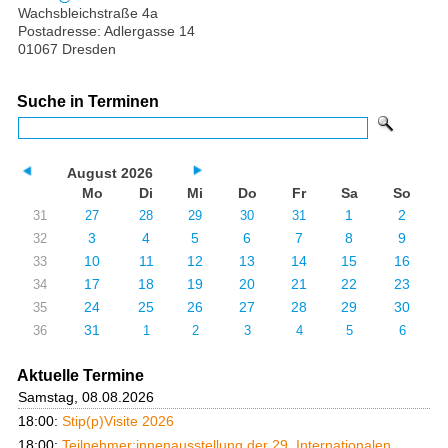
Wachsbleichstraße 4a
Postadresse: Adlergasse 14
01067 Dresden
Suche in Terminen
August 2026
Mo
Di
Mi
Do
Fr
Sa
So
1
2
31
27
28
29
30
31
3
4
5
6
7
8
9
32
10
11
12
13
14
15
16
33
17
18
19
20
21
22
23
34
24
25
26
27
28
29
30
35
31
36
1
2
3
4
5
6
Aktuelle Termine
Samstag, 08.08.2026
18:00:
Stip(p)Visite 2026
18:00:
Teilnehmer:innenausstellung der 29. Internationalen