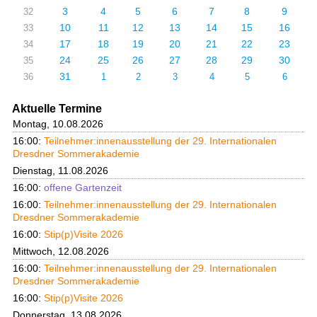
3
4
5
6
7
8
9
32
10
11
12
13
14
15
16
33
17
18
19
20
21
22
23
34
24
25
26
27
28
29
30
35
31
36
1
2
3
4
5
6
Aktuelle Termine
Montag, 10.08.2026
16:00:
Teilnehmer:innenausstellung der 29. Internationalen
Dresdner Sommerakademie
Dienstag, 11.08.2026
16:00:
offene Gartenzeit
16:00:
Teilnehmer:innenausstellung der 29. Internationalen
Dresdner Sommerakademie
16:00:
Stip(p)Visite 2026
Mittwoch, 12.08.2026
16:00:
Teilnehmer:innenausstellung der 29. Internationalen
Dresdner Sommerakademie
16:00:
Stip(p)Visite 2026
Donnerstag, 13.08.2026