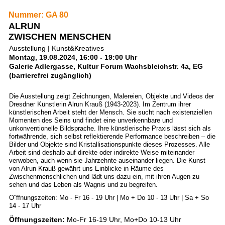
Nummer: GA 80
ALRUN
ZWISCHEN MENSCHEN
Ausstellung | Kunst&Kreatives
Montag, 19.08.2024, 16:00 - 19:00 Uhr
Galerie Adlergasse, Kultur Forum Wachsbleichstr. 4a, EG
(barrierefrei zugänglich)
Die Ausstellung zeigt Zeichnungen, Malereien, Objekte und Videos der
Dresdner Künstlerin Alrun Krauß (1943-2023). Im Zentrum ihrer
künstlerischen Arbeit steht der Mensch. Sie sucht nach existenziellen
Momenten des Seins und findet eine unverkennbare und
unkonventionelle Bildsprache. Ihre künstlerische Praxis lässt sich als
fortwährende, sich selbst reflektierende Performance beschreiben – die
Bilder und Objekte sind Kristallisationspunkte dieses Prozesses. Alle
Arbeit sind deshalb auf direkte oder indirekte Weise miteinander
verwoben, auch wenn sie Jahrzehnte auseinander liegen. Die Kunst
von Alrun Krauß gewährt uns Einblicke in Räume des
Zwischenmenschlichen und lädt uns dazu ein, mit ihren Augen zu
sehen und das Leben als Wagnis und zu begreifen.
O¨ffnungszeiten: Mo - Fr 16 - 19 Uhr | Mo + Do 10 - 13 Uhr | Sa + So
14 - 17 Uhr
Öffnungszeiten:
Mo-Fr 16-19 Uhr, Mo+Do 10-13 Uhr