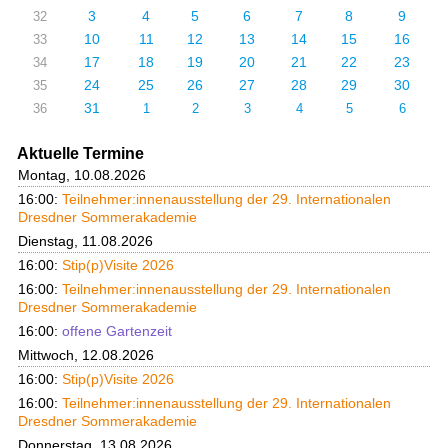
3
4
5
6
7
8
9
32
10
11
12
13
14
15
16
33
17
18
19
20
21
22
23
34
24
25
26
27
28
29
30
35
31
36
1
2
3
4
5
6
Aktuelle Termine
Montag, 10.08.2026
16:00:
Teilnehmer:innenausstellung der 29. Internationalen
Dresdner Sommerakademie
Dienstag, 11.08.2026
16:00:
Stip(p)Visite 2026
16:00:
Teilnehmer:innenausstellung der 29. Internationalen
Dresdner Sommerakademie
16:00:
offene Gartenzeit
Mittwoch, 12.08.2026
16:00:
Stip(p)Visite 2026
16:00:
Teilnehmer:innenausstellung der 29. Internationalen
Dresdner Sommerakademie
Donnerstag, 13.08.2026