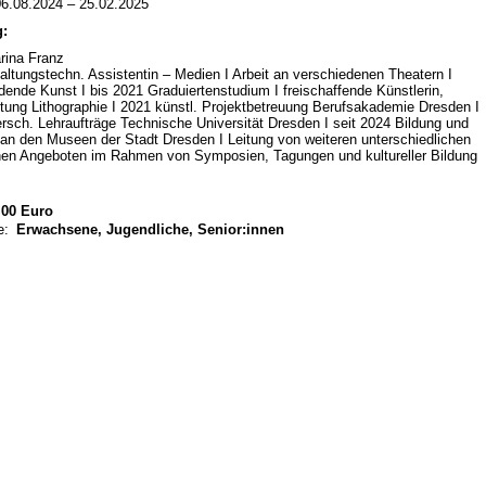
6.08.2024 – 25.02.2025
g:
rina Franz
altungstechn. Assistentin – Medien I Arbeit an verschiedenen Theatern I
dende Kunst I bis 2021 Graduiertenstudium I freischaffende Künstlerin,
itung Lithographie I 2021 künstl. Projektbetreuung Berufsakademie Dresden I
ersch. Lehraufträge Technische Universität Dresden I seit 2024 Bildung und
 an den Museen der Stadt Dresden I Leitung von weiteren unterschiedlichen
hen Angeboten im Rahmen von Symposien, Tagungen und kultureller Bildung
00 Euro
e:
Erwachsene, Jugendliche, Senior:innen