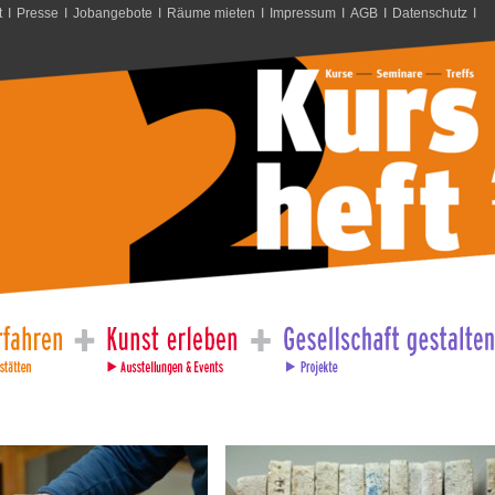
t
I
Presse
I
Jobangebote
I
Räume mieten
I
Impressum
I
AGB
I
Datenschutz
I