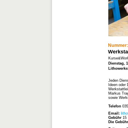
Nummer:
Werksta
Kurse&Work
Dienstag, 1
Lithowerks
Jeden Diens
Ideen oder 
Werkstattle
Markus Trag
sowie Werk
Telefon
035
Email:
lith
Gebühr
15 
Die Gebühr 