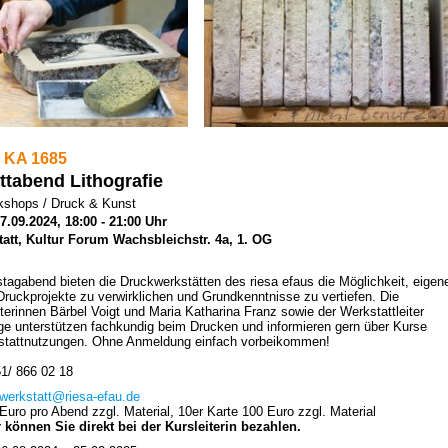
 KA 1685
ttabend Lithografie
shops / Druck & Kunst
7.09.2024, 18:00 - 21:00 Uhr
tatt, Kultur Forum Wachsbleichstr. 4a, 1. OG
tagabend bieten die Druckwerkstätten des riesa efaus die Möglichkeit, eigen
Druckprojekte zu verwirklichen und Grundkenntnisse zu vertiefen. Die
iterinnen Bärbel Voigt und Maria Katharina Franz sowie der Werkstattleiter
e unterstützen fachkundig beim Drucken und informieren gern über Kurse
stattnutzungen. Ohne Anmeldung einfach vorbeikommen!
1/ 866 02 18
owerkstatt@riesa-efau.de
Euro pro Abend zzgl. Material, 10er Karte 100 Euro zzgl. Material
können Sie direkt bei der Kursleiterin bezahlen.