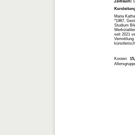
Zeitraum:
0
Kursleitun
Maria Katha
*1987, Gest
Studium Bil
Werkstattle
seit 2021 v
Vermittlung
künstlerisc
Kosten:
15,
Altersgrupp