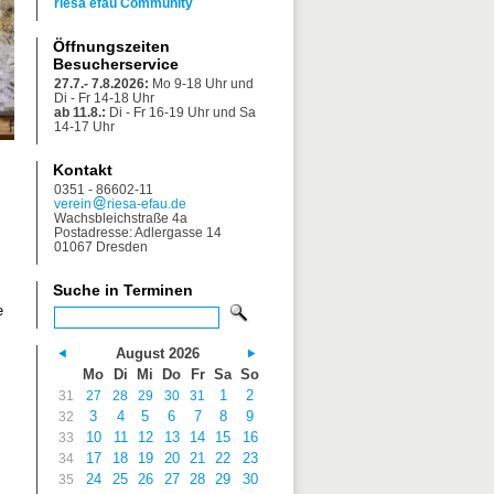
riesa efau Community
Öffnungszeiten
Besucherservice
27.7.- 7.8.2026:
Mo 9-18 Uhr und
Di - Fr 14-18 Uhr
ab 11.8.:
Di - Fr 16-19 Uhr und Sa
14-17 Uhr
Kontakt
0351 - 86602-11
verein
riesa-efau.de
Wachsbleichstraße 4a
Postadresse: Adlergasse 14
01067 Dresden
Suche in Terminen
e
August 2026
Mo
Di
Mi
Do
Fr
Sa
So
1
2
31
27
28
29
30
31
3
4
5
6
7
8
9
32
10
11
12
13
14
15
16
33
17
18
19
20
21
22
23
34
24
25
26
27
28
29
30
35