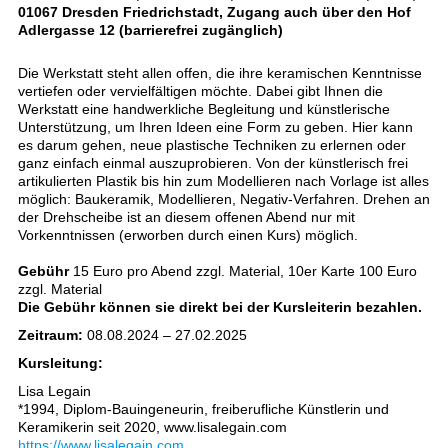
01067 Dresden Friedrichstadt, Zugang auch über den Hof
Adlergasse 12 (barrierefrei zugänglich)
Die Werkstatt steht allen offen, die ihre keramischen Kenntnisse
vertiefen oder vervielfältigen möchte. Dabei gibt Ihnen die
Werkstatt eine handwerkliche Begleitung und künstlerische
Unterstützung, um Ihren Ideen eine Form zu geben. Hier kann
es darum gehen, neue plastische Techniken zu erlernen oder
ganz einfach einmal auszuprobieren. Von der künstlerisch frei
artikulierten Plastik bis hin zum Modellieren nach Vorlage ist alles
möglich: Baukeramik, Modellieren, Negativ-Verfahren. Drehen an
der Drehscheibe ist an diesem offenen Abend nur mit
Vorkenntnissen (erworben durch einen Kurs) möglich.
Gebühr
15 Euro pro Abend zzgl. Material, 10er Karte 100 Euro
zzgl. Material
Die Gebühr können sie direkt bei der Kursleiterin bezahlen.
Zeitraum:
08.08.2024 – 27.02.2025
Kursleitung:
Lisa Legain
*1994, Diplom-Bauingeneurin, freiberufliche Künstlerin und
Keramikerin seit 2020, www.lisalegain.com
https://www.lisalegain.com