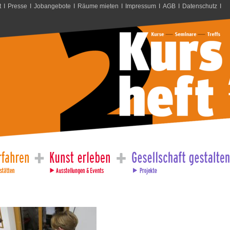
t
I
Presse
I
Jobangebote
I
Räume mieten
I
Impressum
I
AGB
I
Datenschutz
I