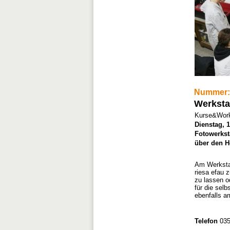
Nummer:
Werksta
Kurse&Work
Dienstag, 1
Fotowerkst
über den Ho
Am Werkstat
riesa efau 
zu lassen o
für die sel
ebenfalls 
Telefon
035