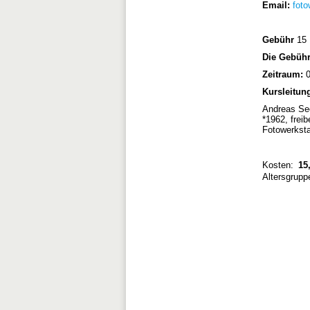
Email:
foto
Gebühr
15 
Die Gebühr 
Zeitraum:
0
Kursleitun
Andreas See
*1962, freib
Fotowerksta
Kosten:
15,
Altersgrupp