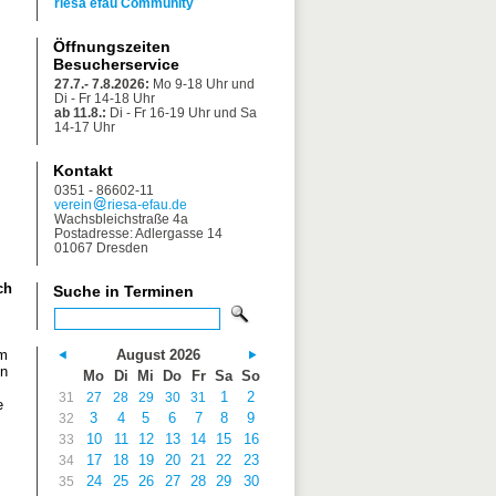
riesa efau Community
Öffnungszeiten
Besucherservice
27.7.- 7.8.2026:
Mo 9-18 Uhr und
Di - Fr 14-18 Uhr
ab 11.8.:
Di - Fr 16-19 Uhr und Sa
14-17 Uhr
Kontakt
0351 - 86602-11
verein
riesa-efau.de
Wachsbleichstraße 4a
Postadresse: Adlergasse 14
01067 Dresden
ch
Suche in Terminen
August 2026
im
en
Mo
Di
Mi
Do
Fr
Sa
So
1
2
31
27
28
29
30
31
e
3
4
5
6
7
8
9
32
10
11
12
13
14
15
16
33
17
18
19
20
21
22
23
34
24
25
26
27
28
29
30
35