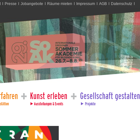
t
I
Presse
I
Jobangebote
I
Räume mieten
I
Impressum
I
AGB
I
Datenschutz
I