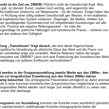
nkt ist die Zeit um 1989/90:
Plötzlich steht die Gesellschaft Kopf. Was
 galt, ist obsolet. Kunst, soeben noch wichtig, wird angesichts des
lschaftlichen Umbruchs zur Nebensache – für die meisten. Einige haben das
 in Richtung einer völlig anderen Gesellschaft gen Westen, in ein etabliertes
nd kapitalistisches System verlassen. Diejenigen, die blieben, erleben nun
inen grundlegenden Systemwechsel mit tiefgreifenden Auswirkungen auf alle
che. Positive wie negative Reibungspunkte – für viele die
nsgrundlage für politische Haltungen und künstlerische Praxen – verlieren von
uf den anderen ihre Gültigkeit.
llung „Transitionen“ fragt danach,
wie eine derart folgenschwere
tspolitische Umwälzung als plötzliche Zäsur das Werk und die Praxis von
nen unmittelbar prägt und verändert. Welche Relevanz hatten die langen
ionsjahre seit 1989/90? Lässt sich eine Entwicklung des künstlerischen Wer
nabhängig von äußeren Einflüssen nachvollziehen?
ft werden in der Gruppenausstellung jeweils Werke aus den 1980er-, den
wie zur biografischen Erweiterung aus den frühen 2000er-Jahren
artig beleuchtet
. Die umfangreiche Präsentation ermöglicht es damit erstmal
äufe in einer konzisen künstlerischen Zusammenschau vergleichend zu erlebe
ausgestellten Werke werden nach langer Zeit wieder öffentlich zu sehen sein,
ersten Mal überhaupt.
programm zur Ausstellung
kommen die Künstler:innen ausführlich persönlic
e zweiwöchentlich stattfindenden Künstler:innengespräche bieten die