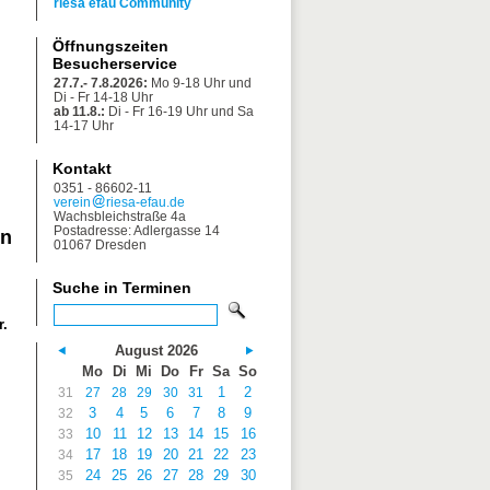
riesa efau Community
Öffnungszeiten
Besucherservice
27.7.- 7.8.2026:
Mo 9-18 Uhr und
Di - Fr 14-18 Uhr
ab 11.8.:
Di - Fr 16-19 Uhr und Sa
14-17 Uhr
Kontakt
0351 - 86602-11
verein
riesa-efau.de
Wachsbleichstraße 4a
Postadresse: Adlergasse 14
en
01067 Dresden
Suche in Terminen
r.
August 2026
Mo
Di
Mi
Do
Fr
Sa
So
1
2
31
27
28
29
30
31
3
4
5
6
7
8
9
32
10
11
12
13
14
15
16
33
17
18
19
20
21
22
23
34
24
25
26
27
28
29
30
35