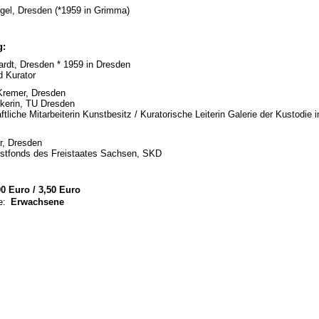
gel, Dresden (*1959 in Grimma)
g:
rdt, Dresden * 1959 in Dresden
d Kurator
Kremer, Dresden
ikerin, TU Dresden
tliche Mitarbeiterin Kunstbesitz / Kuratorische Leiterin Galerie der Kustodie 
r, Dresden
nstfonds des Freistaates Sachsen, SKD
0 Euro / 3,50 Euro
e:
Erwachsene