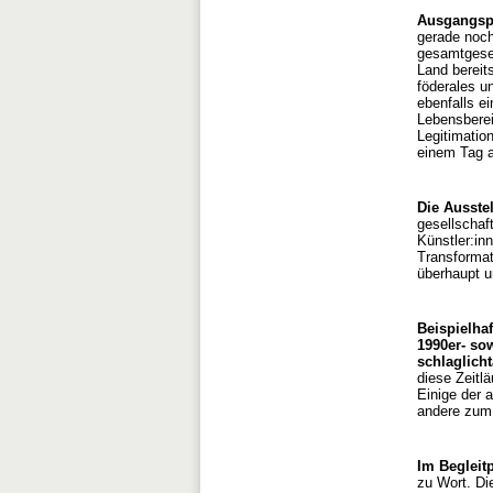
Ausgangspu
gerade noch
gesamtgesel
Land bereits
föderales u
ebenfalls e
Lebensberei
Legitimatio
einem Tag a
Die Ausste
gesellschaf
Künstler:in
Transformat
überhaupt u
Beispielha
1990er- so
schlaglicht
diese Zeitl
Einige der 
andere zum 
Im Begleit
zu Wort. Di