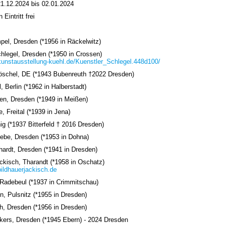
1.12.2024 bis 02.01.2024
Eintritt frei
el, Dresden (*1956 in Räckelwitz)
chlegel, Dresden (*1950 in Crossen)
kunstausstellung-kuehl.de/Kuenstler_Schlegel.448d100/
öschel, DE (*1943 Bubenreuth †2022 Dresden)
, Berlin (*1962 in Halberstadt)
n, Dresden (*1949 in Meißen)
, Freital (*1939 in Jena)
ig (*1937 Bitterfeld † 2016 Dresden)
ebe, Dresden (*1953 in Dohna)
ardt, Dresden (*1941 in Dresden)
ckisch, Tharandt (*1958 in Oschatz)
bildhauerjackisch.de
 Radebeul (*1937 in Crimmitschau)
n, Pulsnitz (*1955 in Dresden)
h, Dresden (*1956 in Dresden)
kers, Dresden (*1945 Ebern) - 2024 Dresden