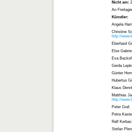
Nicht am:
2
An Freitagen 
Künstler:
Angela Hamp
Christine S
http://www.
Eberhard G
Else Gabriel
Eva Backofe
Gerda Lepke
Günter Horn
Hubertus Gi
Klaus Dennh
Matthias Ja
http://www.
Peter Graf,
Petra Kaste
Ralf Kerbac
Stefan Plen