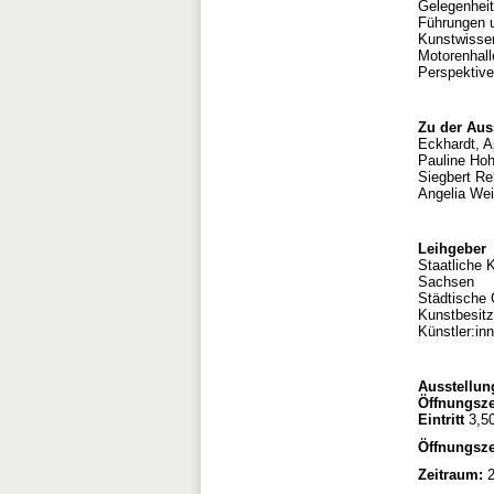
Gelegenheit
Führungen u
Kunstwissen
Motorenhall
Perspektiv
Zu der Auss
Eckhardt, A
Pauline Hoh
Siegbert Re
Angelia We
Leihgeber
Staatliche 
Sachsen
Städtische
Kunstbesitz
Künstler:in
Ausstellu
Öffnungsz
Eintritt
3,50
Öffnungsze
Zeitraum:
2