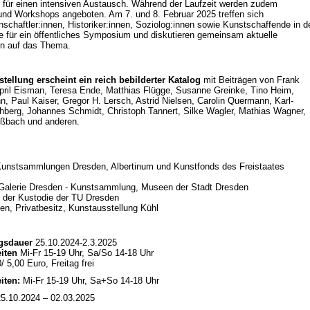
 für einen intensiven Austausch. Während der Laufzeit werden zudem
nd Workshops angeboten. Am 7. und 8. Februar 2025 treffen sich
schaftler:innen, Historiker:innen, Soziolog:innen sowie Kunstschaffende in d
e für ein öffentliches Symposium und diskutieren gemeinsam aktuelle
en auf das Thema.
tellung erscheint ein reich bebilderter Katalog
mit Beiträgen von Frank
pril Eisman, Teresa Ende, Matthias Flügge, Susanne Greinke, Tino Heim,
n, Paul Kaiser, Gregor H. Lersch, Astrid Nielsen, Carolin Quermann, Karl-
hberg, Johannes Schmidt, Christoph Tannert, Silke Wagler, Mathias Wagner,
ißbach und anderen.
Kunstsammlungen Dresden, Albertinum und Kunstfonds des Freistaates
 Galerie Dresden - Kunstsammlung, Museen der Stadt Dresden
 der Kustodie der TU Dresden
nen, Privatbesitz, Kunstausstellung Kühl
ngsdauer
25.10.2024-2.3.2025
eiten
Mi-Fr 15-19 Uhr, Sa/So 14-18 Uhr
/ 5,00 Euro, Freitag frei
iten:
Mi-Fr 15-19 Uhr, Sa+So 14-18 Uhr
5.10.2024 – 02.03.2025