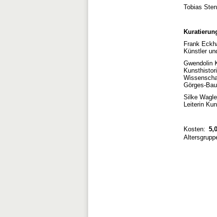
Tobias Sten
Kuratierun
Frank Eckha
Künstler un
Gwendolin 
Kunsthistor
Wissenschaf
Görges-Bau
Silke Wagle
Leiterin Ku
Kosten:
5,0
Altersgrupp