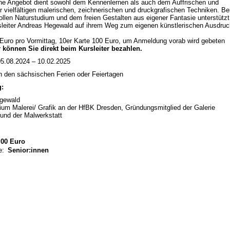
ne Angebot dient sowohl dem Kennenlernen als auch dem Auffrischen und
er vielfältigen malerischen, zeichnerischen und druckgrafischen Techniken. B
llen Naturstudium und dem freien Gestalten aus eigener Fantasie unterstützt
sleiter Andreas Hegewald auf ihrem Weg zum eigenen künstlerischen Ausdruc
Euro pro Vormittag, 10er Karte 100 Euro, um Anmeldung vorab wird gebeten
 können Sie direkt beim Kursleiter bezahlen.
5.08.2024 – 10.02.2025
n den sächsischen Ferien oder Feiertagen
g:
gewald
ium Malerei/ Grafik an der HfBK Dresden, Gründungsmitglied der Galerie
und der Malwerkstatt
00 Euro
e:
Senior:innen