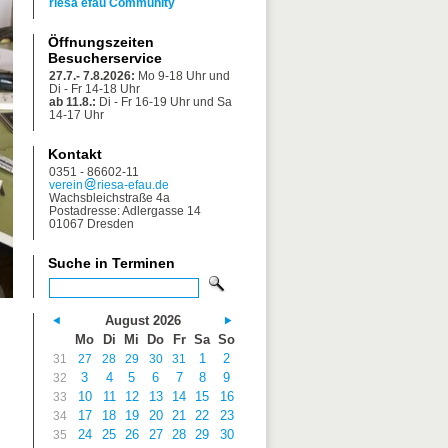
riesa efau Community
Öffnungszeiten
Besucherservice
27.7.- 7.8.2026:
Mo 9-18 Uhr und
Di - Fr 14-18 Uhr
ab 11.8.:
Di - Fr 16-19 Uhr und Sa
14-17 Uhr
Kontakt
0351 - 86602-11
verein
riesa-efau.de
Wachsbleichstraße 4a
Postadresse: Adlergasse 14
01067 Dresden
Suche in Terminen
August 2026
Mo
Di
Mi
Do
Fr
Sa
So
1
2
31
27
28
29
30
31
3
4
5
6
7
8
9
32
10
11
12
13
14
15
16
33
17
18
19
20
21
22
23
34
24
25
26
27
28
29
30
35