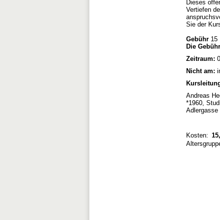
Dieses offe
Vertiefen d
anspruchsvo
Sie der Kur
Gebühr
15 
Die Gebühr
Zeitraum:
0
Nicht am:
i
Kursleitun
Andreas He
*1960, Stud
Adlergasse 
Kosten:
15,
Altersgrupp