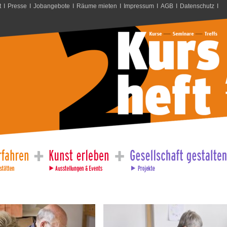
t
I
Presse
I
Jobangebote
I
Räume mieten
I
Impressum
I
AGB
I
Datenschutz
I