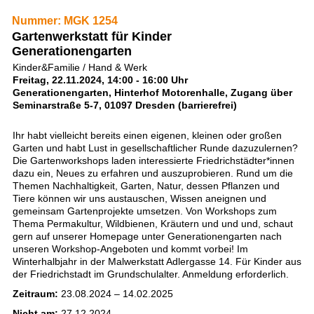
Nummer: MGK 1254
Gartenwerkstatt für Kinder
Generationengarten
Kinder&Familie / Hand & Werk
Freitag, 22.11.2024, 14:00 - 16:00 Uhr
Generationengarten, Hinterhof Motorenhalle, Zugang über
Seminarstraße 5-7, 01097 Dresden (barrierefrei)
Ihr habt vielleicht bereits einen eigenen, kleinen oder großen
Garten und habt Lust in gesellschaftlicher Runde dazuzulernen?
Die Gartenworkshops laden interessierte Friedrichstädter*innen
dazu ein, Neues zu erfahren und auszuprobieren. Rund um die
Themen Nachhaltigkeit, Garten, Natur, dessen Pflanzen und
Tiere können wir uns austauschen, Wissen aneignen und
gemeinsam Gartenprojekte umsetzen. Von Workshops zum
Thema Permakultur, Wildbienen, Kräutern und und und, schaut
gern auf unserer Homepage unter Generationengarten nach
unseren Workshop-Angeboten und kommt vorbei! Im
Winterhalbjahr in der Malwerkstatt Adlergasse 14. Für Kinder aus
der Friedrichstadt im Grundschulalter. Anmeldung erforderlich.
Zeitraum:
23.08.2024 – 14.02.2025
Nicht am:
27.12.2024