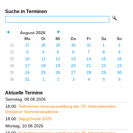
Suche in Terminen
August 2026
Mo
Di
Mi
Do
Fr
Sa
So
1
2
31
27
28
29
30
31
3
4
5
6
7
8
9
32
10
11
12
13
14
15
16
33
17
18
19
20
21
22
23
34
24
25
26
27
28
29
30
35
31
36
1
2
3
4
5
6
Aktuelle Termine
Samstag, 08.08.2026
18:00:
Teilnehmer:innenausstellung der 29. Internationalen
Dresdner Sommerakademie
18:00:
Stip(p)Visite 2026
Montag, 10.08.2026
16:00:
Teilnehmer:innenausstellung der 29. Internationalen