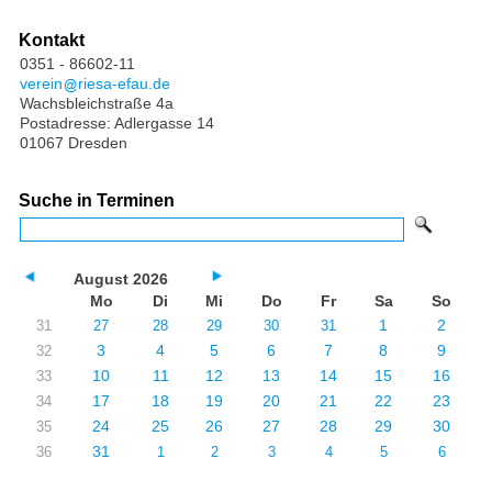
Kontakt
0351 - 86602-11
verein
riesa-efau.de
Wachsbleichstraße 4a
Postadresse: Adlergasse 14
01067 Dresden
Suche in Terminen
August 2026
Mo
Di
Mi
Do
Fr
Sa
So
1
2
31
27
28
29
30
31
3
4
5
6
7
8
9
32
10
11
12
13
14
15
16
33
17
18
19
20
21
22
23
34
24
25
26
27
28
29
30
35
31
36
1
2
3
4
5
6