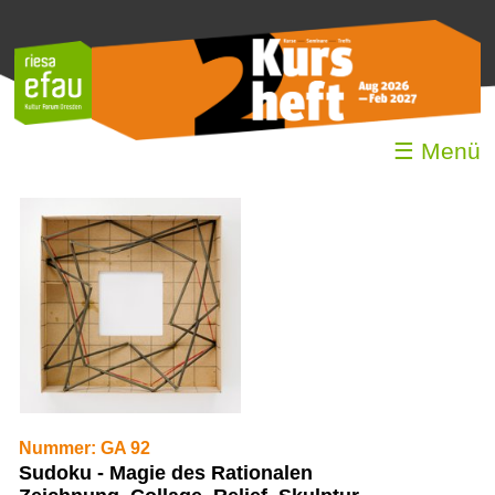
☰ Menü
Nummer: GA 92
Sudoku - Magie des Rationalen