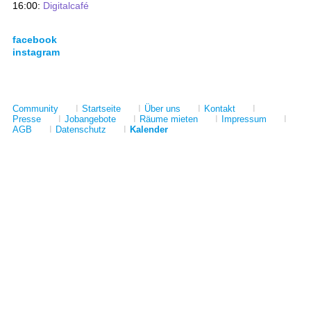
16:00:
Digitalcafé
facebook
instagram
Community
I
Startseite
I
Über uns
I
Kontakt
I
Presse
I
Jobangebote
I
Räume mieten
I
Impressum
I
AGB
I
Datenschutz
I
Kalender