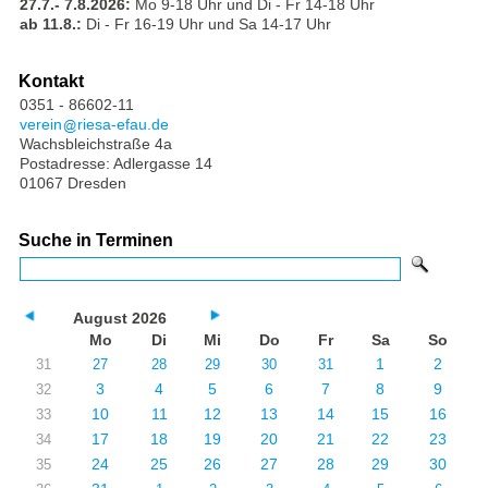
27.7.- 7.8.2026:
Mo 9-18 Uhr und Di - Fr 14-18 Uhr
ab 11.8.:
Di - Fr 16-19 Uhr und Sa 14-17 Uhr
Kontakt
0351 - 86602-11
verein
riesa-efau.de
Wachsbleichstraße 4a
Postadresse: Adlergasse 14
01067 Dresden
Suche in Terminen
August 2026
Mo
Di
Mi
Do
Fr
Sa
So
1
2
31
27
28
29
30
31
3
4
5
6
7
8
9
32
10
11
12
13
14
15
16
33
17
18
19
20
21
22
23
34
24
25
26
27
28
29
30
35