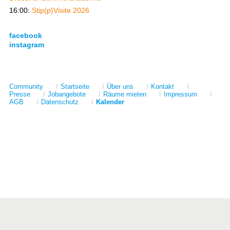
16:00:
Stip(p)Visite 2026
facebook
instagram
Community
I
Startseite
I
Über uns
I
Kontakt
I
Presse
I
Jobangebote
I
Räume mieten
I
Impressum
I
AGB
I
Datenschutz
I
Kalender
Förderer