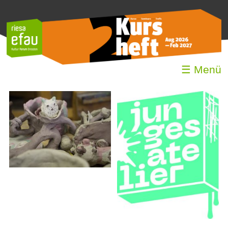
☰ Menü