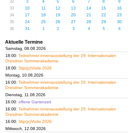
3
4
5
6
7
8
9
32
10
11
12
13
14
15
16
33
17
18
19
20
21
22
23
34
24
25
26
27
28
29
30
35
31
36
1
2
3
4
5
6
Aktuelle Termine
Samstag, 08.08.2026
18:00:
Teilnehmer:innenausstellung der 29. Internationalen
Dresdner Sommerakademie
18:00:
Stip(p)Visite 2026
Montag, 10.08.2026
16:00:
Teilnehmer:innenausstellung der 29. Internationalen
Dresdner Sommerakademie
Dienstag, 11.08.2026
16:00:
offene Gartenzeit
16:00:
Teilnehmer:innenausstellung der 29. Internationalen
Dresdner Sommerakademie
16:00:
Stip(p)Visite 2026
Mittwoch, 12.08.2026