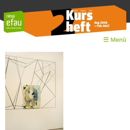
☰ Menü