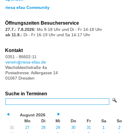
riesa efau Community
Öffnungszeiten Besucherservice
27.7.- 7.8.2026:
Mo 9-18 Uhr und Di - Fr 14-18 Uhr
ab 11.8.:
Di - Fr 16-19 Uhr und Sa 14-17 Uhr
Kontakt
0351 - 86602-11
verein
riesa-efau.de
Wachsbleichstraße 4a
Postadresse: Adlergasse 14
01067 Dresden
Suche in Terminen
August 2026
Mo
Di
Mi
Do
Fr
Sa
So
1
2
31
27
28
29
30
31