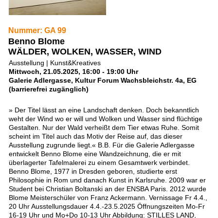
Nummer: GA 99
Benno Blome
WÄLDER, WOLKEN, WASSER, WIND
Ausstellung | Kunst&Kreatives
Mittwoch, 21.05.2025, 16:00 - 19:00 Uhr
Galerie Adlergasse, Kultur Forum Wachsbleichstr. 4a, EG
(barrierefrei zugänglich)
» Der Titel lässt an eine Landschaft denken. Doch bekanntlich
weht der Wind wo er will und Wolken und Wasser sind flüchtige
Gestalten. Nur der Wald verheißt dem Tier etwas Ruhe. Somit
scheint im Titel auch das Motiv der Reise auf, das dieser
Ausstellung zugrunde liegt.« B.B. Für die Galerie Adlergasse
entwickelt Benno Blome eine Wandzeichnung, die er mit
überlagerter Tafelmalerei zu einem Gesamtwerk verbindet.
Benno Blome, 1977 in Dresden geboren, studierte erst
Philosophie in Rom und danach Kunst in Karlsruhe. 2009 war er
Student bei Christian Boltanski an der ENSBA Paris. 2012 wurde
Blome Meisterschüler von Franz Ackermann. Vernissage Fr 4.4.,
20 Uhr Ausstellungsdauer 4.4.-23.5.2025 Öffnungszeiten Mo-Fr
16-19 Uhr und Mo+Do 10-13 Uhr Abbildung: STILLES LAND,