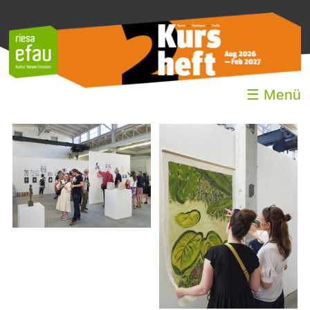
☰ Menü