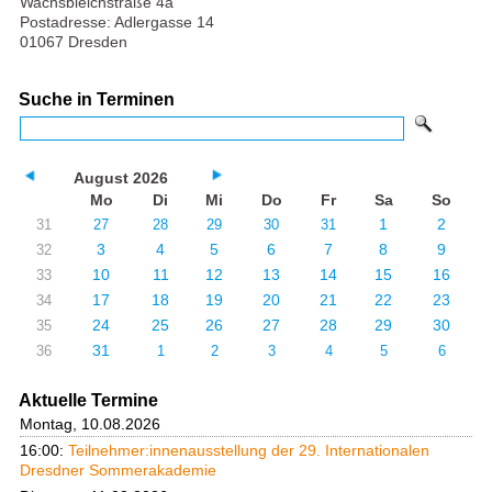
Wachsbleichstraße 4a
Postadresse: Adlergasse 14
01067 Dresden
Suche in Terminen
August 2026
Mo
Di
Mi
Do
Fr
Sa
So
1
2
31
27
28
29
30
31
3
4
5
6
7
8
9
32
10
11
12
13
14
15
16
33
17
18
19
20
21
22
23
34
24
25
26
27
28
29
30
35
31
36
1
2
3
4
5
6
Aktuelle Termine
Montag, 10.08.2026
16:00:
Teilnehmer:innenausstellung der 29. Internationalen
Dresdner Sommerakademie