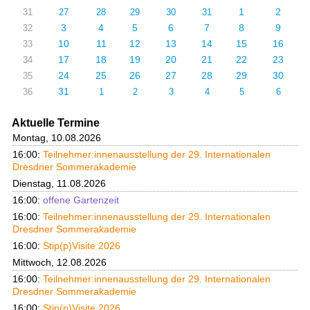
1
2
31
27
28
29
30
31
3
4
5
6
7
8
9
32
10
11
12
13
14
15
16
33
17
18
19
20
21
22
23
34
24
25
26
27
28
29
30
35
31
36
1
2
3
4
5
6
Aktuelle Termine
Montag, 10.08.2026
16:00:
Teilnehmer:innenausstellung der 29. Internationalen
Dresdner Sommerakademie
Dienstag, 11.08.2026
16:00:
offene Gartenzeit
16:00:
Teilnehmer:innenausstellung der 29. Internationalen
Dresdner Sommerakademie
16:00:
Stip(p)Visite 2026
Mittwoch, 12.08.2026
16:00:
Teilnehmer:innenausstellung der 29. Internationalen
Dresdner Sommerakademie
16:00:
Stip(p)Visite 2026