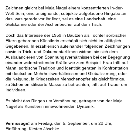
Zeichnen gleicht bei Maja Nagel einem konzentrierten In-der-
Welt-Sein, eine aneignende, subjektiv aufgeladene Hingabe an
das, was gerade vor ihr liegt, sei es eine Landschaft, eine
Gießkanne oder der Aschenbecher auf dem Tisch.
Doch das Interesse der 1959 in Bautzen als Tochter sorbischer
Eltern geborenen Künstlerin erschöpft sich nicht im alltäglich
Gegebenen. In erzählerisch aufeinander folgenden Zeichnungen
sowie in Trick- und Dokumentarfilmen widmet sie sich dem
Ausbalancieren von Spannungsverhältnissen bei der Begegnung
einander widerstreitender Kräfte wie zum Beispiel: Frau trifft auf
Mann, sorbische Tradition und Identität geraten in Konfrontation
mit deutschen Mehrheitsverhältnissen und Globalisierung, oder
die Neigung, in Kriegszeiten Menschenopfer als gleichförmige,
zu Schemen stilisierte Masse zu betrachten, trifft auf Trauer um
Individuen.
Es bleibt das Ringen um Versöhnung, getragen von der Maja
Nagel als Künstlerin innewohnenden Dynamik.
Vernissage:
am Freitag, den 5. September, um 20 Uhr,
Einführung: Kirsten Jäschke