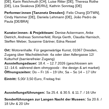
[DE], Karin Reichmuth [CH], Luise Ritter [DE], Theresa Rothe
[DE], Liza Sivakova [DE/RU], Kathrin Sonntag [DE]
Performer:innen [Tanznetz Dresden]:
Felix Chang [D/TWN],
Cindy Hammer [DE], Daniela Lehmann [DE], João Pedro de
Paula [DE/BRA]
Kurator:innen- & Projektteam:
Denise Ackermann, Anke
Dietrich, Andreas Sommerfeld, Ronja Gerth, Claudia Harnisch,
Steffen Weber, Susanne Gärtner, Edna Ressel
Ort:
Motorenhalle. Für gegenwärtige Kunst, 01067 Dresden,
Zugang über Wachsbleichstr. 4a oder über Adlergasse 12/
Kulturhof (barrierefreier Zugang)
Ausstellungsdauer:
18.4. – 12.7.2026 (geschlossen am
12.-14.6. während dem ohmygoodz - the design & art market)
Öffnungszeiten:
Do – Fr 16 – 19 Uhr, Sa – So 14 – 17 Uhr
Eintritt:
5,00/ 3,50 Euro, Freitag frei
Ausstellungsführungen:
Sa 25.4. & 30.5. & 11.7. / 16 Uhr
Sonderführungen zur Langen Nacht der Museen:
Sa 20.6. /
18 Uhr & 20 Uhr