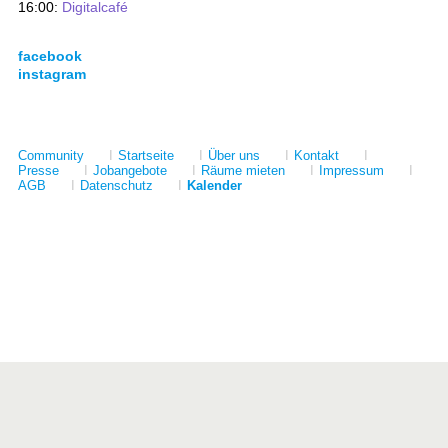
16:00:
Digitalcafé
facebook
instagram
Community
I
Startseite
I
Über uns
I
Kontakt
I
Presse
I
Jobangebote
I
Räume mieten
I
Impressum
I
AGB
I
Datenschutz
I
Kalender
Förderer
Kulturstiftung des Freistaates Sachsen