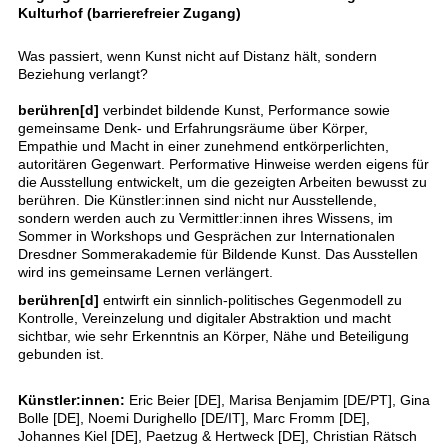
Kulturhof (barrierefreier Zugang)
Was passiert, wenn Kunst nicht auf Distanz hält, sondern
Beziehung verlangt?
berühren[d]
verbindet bildende Kunst, Performance sowie
gemeinsame Denk- und Erfahrungsräume über Körper,
Empathie und Macht in einer zunehmend entkörperlichten,
autoritären Gegenwart. Performative Hinweise werden eigens für
die Ausstellung entwickelt, um die gezeigten Arbeiten bewusst zu
berühren. Die Künstler:innen sind nicht nur Ausstellende,
sondern werden auch zu Vermittler:innen ihres Wissens, im
Sommer in Workshops und Gesprächen zur Internationalen
Dresdner Sommerakademie für Bildende Kunst. Das Ausstellen
wird ins gemeinsame Lernen verlängert.
berühren[d]
entwirft ein sinnlich-politisches Gegenmodell zu
Kontrolle, Vereinzelung und digitaler Abstraktion und macht
sichtbar, wie sehr Erkenntnis an Körper, Nähe und Beteiligung
gebunden ist.
Künstler:innen:
Eric Beier [DE], Marisa Benjamim [DE/PT], Gina
Bolle [DE], Noemi Durighello [DE/IT], Marc Fromm [DE],
Johannes Kiel [DE], Paetzug & Hertweck [DE], Christian Rätsch