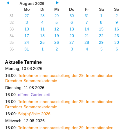
August 2026
Mo
Di
Mi
Do
Fr
Sa
So
1
2
31
27
28
29
30
31
3
4
5
6
7
8
9
32
10
11
12
13
14
15
16
33
17
18
19
20
21
22
23
34
24
25
26
27
28
29
30
35
31
36
1
2
3
4
5
6
Aktuelle Termine
Montag, 10.08.2026
16:00:
Teilnehmer:innenausstellung der 29. Internationalen
Dresdner Sommerakademie
Dienstag, 11.08.2026
16:00:
offene Gartenzeit
16:00:
Teilnehmer:innenausstellung der 29. Internationalen
Dresdner Sommerakademie
16:00:
Stip(p)Visite 2026
Mittwoch, 12.08.2026
16:00:
Teilnehmer:innenausstellung der 29. Internationalen