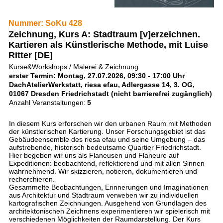
Nummer: SoKu 428
Zeichnung, Kurs A: Stadtraum [v]erzeichnen.
Kartieren als Künstlerische Methode, mit Luise
Ritter [DE]
Kurse&Workshops / Malerei & Zeichnung
erster Termin: Montag, 27.07.2026, 09:30 - 17:00 Uhr
DachAtelierWerkstatt, riesa efau, Adlergasse 14, 3. OG,
01067 Dresden Friedrichstadt (nicht barrierefrei zugänglich)
Anzahl Veranstaltungen:
5
In diesem Kurs erforschen wir den urbanen Raum mit Methoden
der künstlerischen Kartierung. Unser Forschungsgebiet ist das
Gebäudeensemble des riesa efau und seine Umgebung – das
aufstrebende, historisch bedeutsame Quartier Friedrichstadt.
Hier begeben wir uns als Flaneusen und Flaneure auf
Expeditionen: beobachtend, reflektierend und mit allen Sinnen
wahrnehmend. Wir skizzieren, notieren, dokumentieren und
recherchieren.
Gesammelte Beobachtungen, Erinnerungen und Imaginationen
aus Architektur und Stadtraum verweben wir zu individuellen
kartografischen Zeichnungen. Ausgehend von Grundlagen des
architektonischen Zeichnens experimentieren wir spielerisch mit
verschiedenen Möglichkeiten der Raumdarstellung. Der Kurs