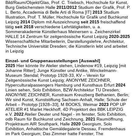
Bild/Raum/Objekt/Glas, Prof. C. Triebsch, Hochschule für Kunst,
Burg Giebichenstein Halle
2011/2012
Studium der Grafik, Prof. P.
L. Berto, Accademia di Belle Arti di Roma [IT]
2013
Studium
Illustration, Prof. T. Müller, Hochschule für Grafik und Buchkunst
Leipzig
2014
Diplom mit Auszeichnung
seit 2015
freischaffend
tätig
seit 2018
verschiedene Lehrtätigkeiten, u. a.
Sommerakademie Künstlerhaus Meinersen u. Zeichenzirkel
HALLE 14 Zentrum für zeitgenössische Kunst Leipzig
2020-2025
Wissenschaftliche Mitarbeiterin, Darstellungslehre, Architektur,
Technische Universität Dresden; die Künstlerin lebt und arbeitet
in Leipzig
Einzel- und Gruppenausstellungen [Auswahl]
2025
Hier könnte Ihr Atelier stehen, Lindenow #19, Leipzig [mit
Johanne Ritter]; Junge Künstler und Antike, Winckelmann-
Museum Stendal; Prototyp 1928-33, KV – Verein für
Zeitgenössische Kunst Leipzig; ANONYME ZEICHNER,
Hyperculturalpassengers Hamburg und Kunsthaus Erfurt
2024
Linien sehen, Solo Exhibition, BZW Architektur TU Dresden;
ANONYME ZEICHNER, Kunstraum Kreuzberg Bethanien, Berlin;
Wir sind Kunst, Kunststiftung Sachsen-Anhalt, Halle; Schule der
Arbeit – Prototyp [1928–33], M BOOKS, Weimar
2023
POP UP
ATELIER #1 Marlet Heckhoff, 4D Projektort des BBK LEIPZIG
e.V.
2022
Atelier Deuter und Nagel - im fenster, Solo Exhibition,
odb Raum für Buchkunst und Zeichnung,
2021
Raumöffnung,
Projektraum AIR Southpark, Halle
2020
Georgium, Solo
Exhibition, Anhaltische Gemäldegalerie Dessau, Fremdenhaus
im Park Georgium; Das Zimmer hatte Fenster, The