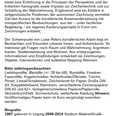
bietet eine Einführung in die Prinzipien der Perspektive und der
kritischen Kartografie sowie Impulse zur Zeichentechnik und zur
Schärfung der Wahrnehmung. Ergänzend wird ein Einblick in
zeitgenössische Positionen der autonomen Zeichnung vermittelt.
Ziel des Kurses ist die künstlerische Auseinandersetzung mit
ortsspezifischen Beobachtungen, aus der – unter fachlicher
Begleitung – ein eigenes Kartierungsprojekt in Form von
Zeichnungen entsteht.
Der Schwerpunkt von Luise Ritters künstlerischer Arbeit liegt im
Beobachten und Erkunden urbaner Innen- und Außenräume. Ihr
Interesse gilt Fragen nach Raum und Wahrnehmung, kognitiven
Karten, Stadtentwicklung und Wohnen. Aus ortsbezogenen
Informationen und Empfindungen entwickelt sie Zeichnungen,
Objekte, Interventionen und kollektive Mapping-Aktionen.
Bitte mitbringen/beachten
Lieblingsstifte, Bleistifte (+/- 2B bis 6B), Buntstifte, Fineliner,
Faserstifte, Kugelschreiber, Kohle/Kreide/Ölkreide, Tusche,
Pinsel, Lineal/Schablonen, Zeichenbrett für Papier Größe DIN
A3, Kreppklebeband, Klammern, verschiedene Zeichenpapiere
DIN A3 und A2+, farbige/verschiedene Papiere/Papierrolle,
Skizzenbuch/Heft, Sonnenschutz, wetterfeste Kleidung
Hinweis:
Großformatiges Papier kann im Kurs vergünstigt erworben
werden.
Biografie
1987
geboren in Leipzig
2008-2014
Studium Malerei/Grafik -