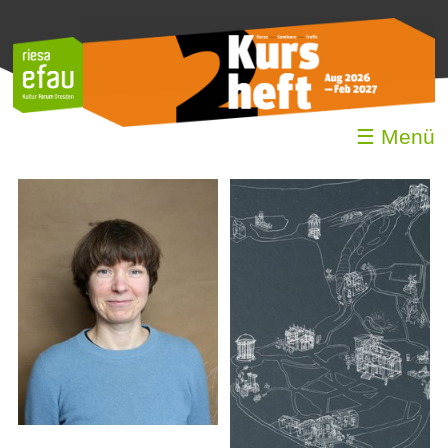
☰ Menü