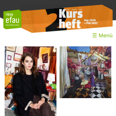
☰ Menü