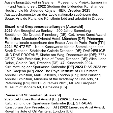
Ausstellungstätigkeit in Galerien, Museen und Projekträumen im
In- und Ausland
seit 2022
Studium der Bildenden Kunst an der
Hochschule für Bildende Künste [HfBK] Dresden
2025
Austauschsemester an der École nationale supérieure des
Beaux-Arts de Paris; die Künstlerin lebt und arbeitet in Dresden
Einzel- und Gruppenausstellungen [Auswahl]
2025
Von Brueghel zu Banksy – 200 Jahre Sammlung
Boetticher, Die Drostei, Pinneberg [DE]; CeU loves Kunst Award
Exhibition, Mandarin Oriental Hotel, München [DE]; Printemps,
École nationale supérieure des Beaux-Arts de Paris, Paris [FR]
2024
ECHTZEIT – Neue Kunstwerke für die Sammlungen der
Stadt Dresden, Städtische Galerie Dresden [DE]; DAS HEILIGE
UND DAS PROFANE, Kirche am Weg, Dannenwalde [DE]; ??? /
GEIST, Solo Exhibition, Hole of Fame, Dresden [DE]; Alles Liebe,
Deine, Galerie Drei, Dresden [DE]; 47. Kunstpreis 2024,
Kulturstiftung der Sparkasse Karlsruhe [DE]
2023
DIAS 2023 Art
Fair, Daejeon [KR]
2022
The Royal Institute of Oil Painters
Annual Exhibition, Mall Galleries, London [UK]; Best Painting
Annual Exhibition, Museum of the Academy of Fine Arts, St.
Petersburg [RU]
2021
Figurativas 2021, MEAM European
Museum of Modern Art, Barcelona [ES]
Preise und Stipendien [Auswahl]
2025
CeU loves Kunst Award [DE]
2024
1. Preis der
Kulturstiftung der Sparkasse Karlsruhe [DE]; STRABAG
Kunstforum Jury Preselection [AT]
2022
Emerging Artist Award,
Royal Institute of Oil Painters, London [UK]