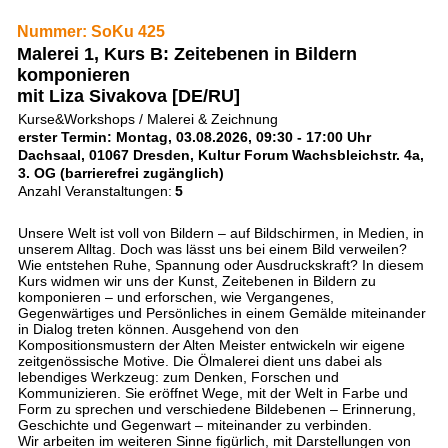
Nummer: SoKu 425
Malerei 1, Kurs B: Zeitebenen in Bildern
komponieren
mit Liza Sivakova [DE/RU]
Kurse&Workshops / Malerei & Zeichnung
erster Termin: Montag, 03.08.2026, 09:30 - 17:00 Uhr
Dachsaal, 01067 Dresden, Kultur Forum Wachsbleichstr. 4a,
3. OG (barrierefrei zugänglich)
Anzahl Veranstaltungen:
5
Unsere Welt ist voll von Bildern – auf Bildschirmen, in Medien, in
unserem Alltag. Doch was lässt uns bei einem Bild verweilen?
Wie entstehen Ruhe, Spannung oder Ausdruckskraft? In diesem
Kurs widmen wir uns der Kunst, Zeitebenen in Bildern zu
komponieren – und erforschen, wie Vergangenes,
Gegenwärtiges und Persönliches in einem Gemälde miteinander
in Dialog treten können. Ausgehend von den
Kompositionsmustern der Alten Meister entwickeln wir eigene
zeitgenössische Motive. Die Ölmalerei dient uns dabei als
lebendiges Werkzeug: zum Denken, Forschen und
Kommunizieren. Sie eröffnet Wege, mit der Welt in Farbe und
Form zu sprechen und verschiedene Bildebenen – Erinnerung,
Geschichte und Gegenwart – miteinander zu verbinden.
Wir arbeiten im weiteren Sinne figürlich, mit Darstellungen von