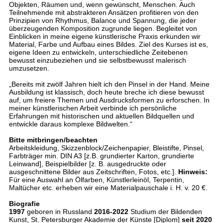
Objekten, Räumen und, wenn gewünscht, Menschen. Auch
Teilnehmende mit abstrakteren Ansätzen profitieren von den
Prinzipien von Rhythmus, Balance und Spannung, die jeder
überzeugenden Komposition zugrunde liegen. Begleitet von
Einblicken in meine eigene künstlerische Praxis erkunden wir
Material, Farbe und Aufbau eines Bildes. Ziel des Kurses ist es,
eigene Ideen zu entwickeln, unterschiedliche Zeitebenen
bewusst einzubeziehen und sie selbstbewusst malerisch
umzusetzen.
„Bereits mit zwölf Jahren hielt ich den Pinsel in der Hand. Meine
Ausbildung ist klassisch, doch heute breche ich diese bewusst
auf, um freiere Themen und Ausdrucksformen zu erforschen. In
meiner künstlerischen Arbeit verbinde ich persönliche
Erfahrungen mit historischen und aktuellen Bildquellen und
entwickle daraus komplexe Bildwelten.“
Bitte mitbringen/beachten
Arbeitskleidung, Skizzenblock/Zeichenpapier, Bleistifte, Pinsel,
Farbträger min. DIN A3 [z.B. grundierter Karton, grundierte
Leinwand], Beispielbilder [z. B. ausgedruckte oder
ausgeschnittene Bilder aus Zeitschriften, Fotos, etc.].
Hinweis:
Für eine Auswahl an Ölfarben, Künstlerleinöl, Terpentin,
Maltücher etc. erheben wir eine Materialpauschale i. H. v. 20 €.
Biografie
1997
geboren in Russland
2016-2022
Studium der Bildenden
Kunst, St. Petersburger Akademie der Künste [Diplom]
seit 2020