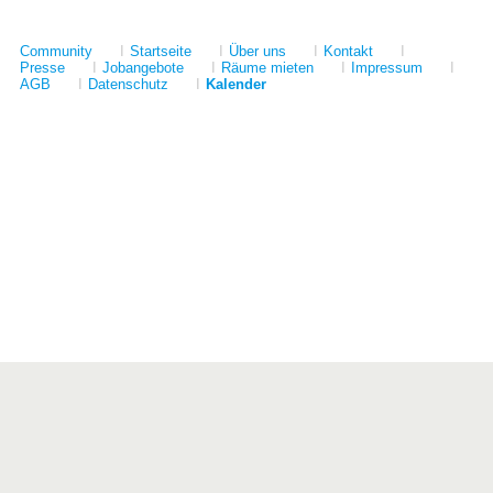
Community
I
Startseite
I
Über uns
I
Kontakt
I
Presse
I
Jobangebote
I
Räume mieten
I
Impressum
I
AGB
I
Datenschutz
I
Kalender
Förderer