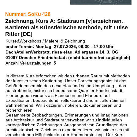
Nummer: SoKu 428
Zeichnung, Kurs A: Stadtraum [v]erzeichnen.
Kartieren als Künstlerische Methode, mit Luise
Ritter [DE]
Kurse&Workshops / Malerei & Zeichnung
erster Termin: Montag, 27.07.2026, 09:30 - 17:00 Uhr
DachAtelierWerkstatt, riesa efau, Adlergasse 14, 3. OG,
01067 Dresden Friedrichstadt (nicht barrierefrei zugänglich)
Anzahl Veranstaltungen:
5
In diesem Kurs erforschen wir den urbanen Raum mit Methoden
der künstlerischen Kartierung. Unser Forschungsgebiet ist das
Gebäudeensemble des riesa efau und seine Umgebung – das
aufstrebende, historisch bedeutsame Quartier Friedrichstadt.
Hier begeben wir uns als Flaneusen und Flaneure auf
Expeditionen: beobachtend, reflektierend und mit allen Sinnen
wahrnehmend. Wir skizzieren, notieren, dokumentieren und
recherchieren.
Gesammelte Beobachtungen, Erinnerungen und Imaginationen
aus Architektur und Stadtraum verweben wir zu individuellen
kartografischen Zeichnungen. Ausgehend von Grundlagen des
architektonischen Zeichnens experimentieren wir spielerisch mit
verschiedenen Möglichkeiten der Raumdarstellung. Der Kurs