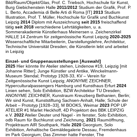
Bild/Raum/Objekt/Glas, Prof. C. Triebsch, Hochschule für Kunst,
Burg Giebichenstein Halle
2011/2012
Studium der Grafik, Prof. P.
L. Berto, Accademia di Belle Arti di Roma [IT]
2013
Studium
Illustration, Prof. T. Müller, Hochschule für Grafik und Buchkunst
Leipzig
2014
Diplom mit Auszeichnung
seit 2015
freischaffend
tätig
seit 2018
verschiedene Lehrtätigkeiten, u. a.
Sommerakademie Künstlerhaus Meinersen u. Zeichenzirkel
HALLE 14 Zentrum für zeitgenössische Kunst Leipzig
2020-2025
Wissenschaftliche Mitarbeiterin, Darstellungslehre, Architektur,
Technische Universität Dresden; die Künstlerin lebt und arbeitet
in Leipzig
Einzel- und Gruppenausstellungen [Auswahl]
2025
Hier könnte Ihr Atelier stehen, Lindenow #19, Leipzig [mit
Johanne Ritter]; Junge Künstler und Antike, Winckelmann-
Museum Stendal; Prototyp 1928-33, KV – Verein für
Zeitgenössische Kunst Leipzig; ANONYME ZEICHNER,
Hyperculturalpassengers Hamburg und Kunsthaus Erfurt
2024
Linien sehen, Solo Exhibition, BZW Architektur TU Dresden;
ANONYME ZEICHNER, Kunstraum Kreuzberg Bethanien, Berlin;
Wir sind Kunst, Kunststiftung Sachsen-Anhalt, Halle; Schule der
Arbeit – Prototyp [1928–33], M BOOKS, Weimar
2023
POP UP
ATELIER #1 Marlet Heckhoff, 4D Projektort des BBK LEIPZIG
e.V.
2022
Atelier Deuter und Nagel - im fenster, Solo Exhibition,
odb Raum für Buchkunst und Zeichnung,
2021
Raumöffnung,
Projektraum AIR Southpark, Halle
2020
Georgium, Solo
Exhibition, Anhaltische Gemäldegalerie Dessau, Fremdenhaus
im Park Georgium; Das Zimmer hatte Fenster, The