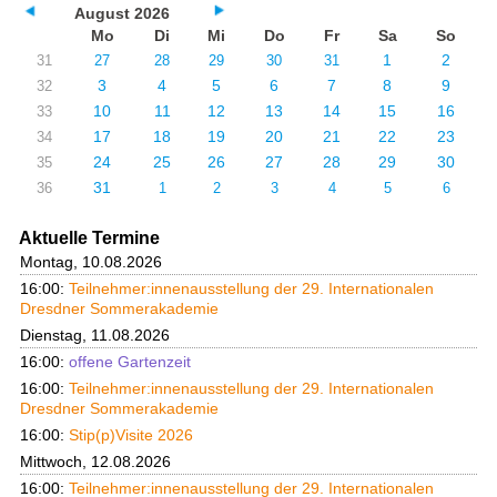
August 2026
Mo
Di
Mi
Do
Fr
Sa
So
1
2
31
27
28
29
30
31
3
4
5
6
7
8
9
32
10
11
12
13
14
15
16
33
17
18
19
20
21
22
23
34
24
25
26
27
28
29
30
35
31
36
1
2
3
4
5
6
Aktuelle Termine
Montag, 10.08.2026
16:00:
Teilnehmer:innenausstellung der 29. Internationalen
Dresdner Sommerakademie
Dienstag, 11.08.2026
16:00:
offene Gartenzeit
16:00:
Teilnehmer:innenausstellung der 29. Internationalen
Dresdner Sommerakademie
16:00:
Stip(p)Visite 2026
Mittwoch, 12.08.2026
16:00:
Teilnehmer:innenausstellung der 29. Internationalen