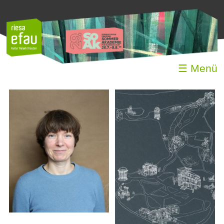
☰ Menü