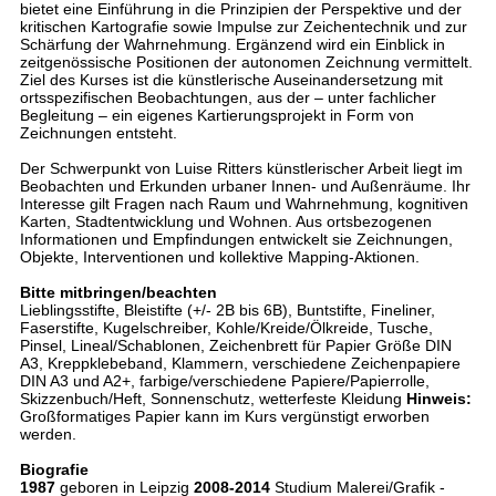
bietet eine Einführung in die Prinzipien der Perspektive und der
kritischen Kartografie sowie Impulse zur Zeichentechnik und zur
Schärfung der Wahrnehmung. Ergänzend wird ein Einblick in
zeitgenössische Positionen der autonomen Zeichnung vermittelt.
Ziel des Kurses ist die künstlerische Auseinandersetzung mit
ortsspezifischen Beobachtungen, aus der – unter fachlicher
Begleitung – ein eigenes Kartierungsprojekt in Form von
Zeichnungen entsteht.
Der Schwerpunkt von Luise Ritters künstlerischer Arbeit liegt im
Beobachten und Erkunden urbaner Innen- und Außenräume. Ihr
Interesse gilt Fragen nach Raum und Wahrnehmung, kognitiven
Karten, Stadtentwicklung und Wohnen. Aus ortsbezogenen
Informationen und Empfindungen entwickelt sie Zeichnungen,
Objekte, Interventionen und kollektive Mapping-Aktionen.
Bitte mitbringen/beachten
Lieblingsstifte, Bleistifte (+/- 2B bis 6B), Buntstifte, Fineliner,
Faserstifte, Kugelschreiber, Kohle/Kreide/Ölkreide, Tusche,
Pinsel, Lineal/Schablonen, Zeichenbrett für Papier Größe DIN
A3, Kreppklebeband, Klammern, verschiedene Zeichenpapiere
DIN A3 und A2+, farbige/verschiedene Papiere/Papierrolle,
Skizzenbuch/Heft, Sonnenschutz, wetterfeste Kleidung
Hinweis:
Großformatiges Papier kann im Kurs vergünstigt erworben
werden.
Biografie
1987
geboren in Leipzig
2008-2014
Studium Malerei/Grafik -