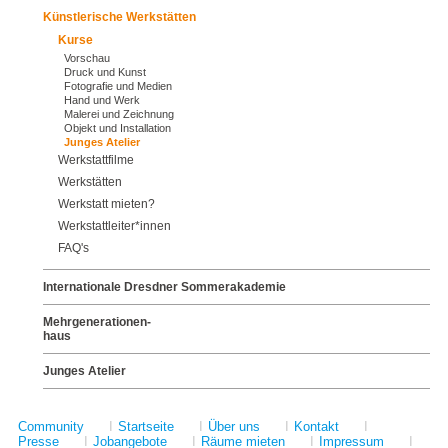
Künstlerische Werkstätten
Kurse
Vorschau
Druck und Kunst
Fotografie und Medien
Hand und Werk
Malerei und Zeichnung
Objekt und Installation
Junges Atelier
Werkstattfilme
Werkstätten
Werkstatt mieten?
Werkstattleiter*innen
FAQ's
Internationale Dresdner Sommerakademie
Mehrgenerationen-
haus
Junges Atelier
Community
I
Startseite
I
Über uns
I
Kontakt
I
Presse
I
Jobangebote
I
Räume mieten
I
Impressum
I