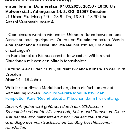
erster Termin: Donnerstag, 07.09.2023, 16:30 - 18:30 Uhr
Malwerkstatt, Adlergasse 14, 2. OG, 01067 Dresden
#1 Urban Sketching 7.9. – 28.9., Do, 16.30 – 18.30 Uhr
Anzahl Veranstaltungen:
4
– Gemeinsam werden wir uns im Urbanen Raum bewegen und
Ausschau nach geeigneten Orten und Situationen halten. Was ist
eine spannende Kulisse und wie viel braucht es, um diese
einzufangen?
Im Kurs lernst du Bildausschnitte bewusst zu wählen und
Situationen mit wenigen Mitteln festzuhalten.
Leitung
Alex Lüder, *1993, studiert Bildende Künste an der HfBK
Dresden
Alter
14 – 18 Jahre
Wollt ihr nur dieses Modul buchen, dann einfach unten auf
Anmeldung klicken.
Wollt ihr weitere Module bzw. den
kompletten Kurs "Round about art" buchen dann hier entlang.
Dieses Angebot wird gefördert durch das Sächsische
Staatsministerium für Wissenschaft, Kultur und Tourismus. Diese
Maßnahme wird mitfinanziert durch Steuermittel auf der
Grundlage des vom Sächsischen Landtag beschlossenen
Haushaltes.